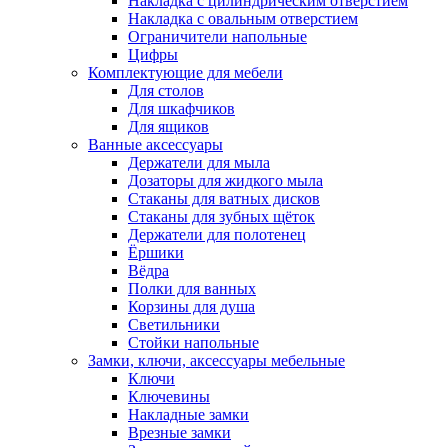
Накладка с цилиндрическим отверстием
Накладка с овальным отверстием
Ограничители напольные
Цифры
Комплектующие для мебели
Для столов
Для шкафчиков
Для ящиков
Ванные аксессуары
Держатели для мыла
Дозаторы для жидкого мыла
Стаканы для ватных дисков
Стаканы для зубных щёток
Держатели для полотенец
Ёршики
Вёдра
Полки для ванных
Корзины для душа
Светильники
Стойки напольные
Замки, ключи, аксессуары мебельные
Ключи
Ключевины
Накладные замки
Врезные замки