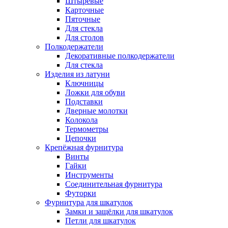
Штыревые
Карточные
Пяточные
Для стекла
Для столов
Полкодержатели
Декоративные полкодержатели
Для стекла
Изделия из латуни
Ключницы
Ложки для обуви
Подставки
Дверные молотки
Колокола
Термометры
Цепочки
Крепёжная фурнитура
Винты
Гайки
Инструменты
Соединительная фурнитура
Футорки
Фурнитура для шкатулок
Замки и защёлки для шкатулок
Петли для шкатулок