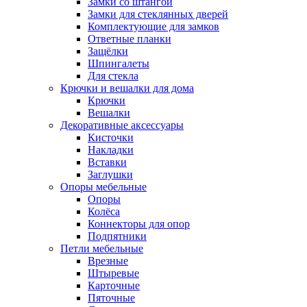
Замки со штангой
Замки для стеклянных дверей
Комплектующие для замков
Ответные планки
Защёлки
Шпингалеты
Для стекла
Крючки и вешалки для дома
Крючки
Вешалки
Декоративные аксессуары
Кисточки
Накладки
Вставки
Заглушки
Опоры мебельные
Опоры
Колёса
Коннекторы для опор
Подпятники
Петли мебельные
Врезные
Штыревые
Карточные
Пяточные