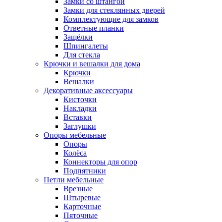
Замки со штангой
Замки для стеклянных дверей
Комплектующие для замков
Ответные планки
Защёлки
Шпингалеты
Для стекла
Крючки и вешалки для дома
Крючки
Вешалки
Декоративные аксессуары
Кисточки
Накладки
Вставки
Заглушки
Опоры мебельные
Опоры
Колёса
Коннекторы для опор
Подпятники
Петли мебельные
Врезные
Штыревые
Карточные
Пяточные