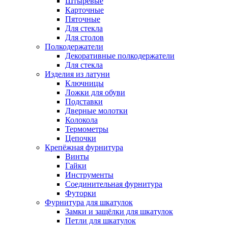
Штыревые
Карточные
Пяточные
Для стекла
Для столов
Полкодержатели
Декоративные полкодержатели
Для стекла
Изделия из латуни
Ключницы
Ложки для обуви
Подставки
Дверные молотки
Колокола
Термометры
Цепочки
Крепёжная фурнитура
Винты
Гайки
Инструменты
Соединительная фурнитура
Футорки
Фурнитура для шкатулок
Замки и защёлки для шкатулок
Петли для шкатулок