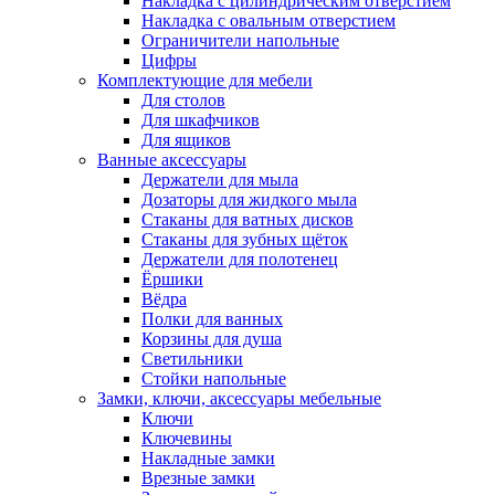
Накладка с цилиндрическим отверстием
Накладка с овальным отверстием
Ограничители напольные
Цифры
Комплектующие для мебели
Для столов
Для шкафчиков
Для ящиков
Ванные аксессуары
Держатели для мыла
Дозаторы для жидкого мыла
Стаканы для ватных дисков
Стаканы для зубных щёток
Держатели для полотенец
Ёршики
Вёдра
Полки для ванных
Корзины для душа
Светильники
Стойки напольные
Замки, ключи, аксессуары мебельные
Ключи
Ключевины
Накладные замки
Врезные замки