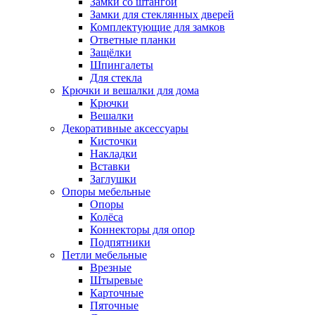
Замки со штангой
Замки для стеклянных дверей
Комплектующие для замков
Ответные планки
Защёлки
Шпингалеты
Для стекла
Крючки и вешалки для дома
Крючки
Вешалки
Декоративные аксессуары
Кисточки
Накладки
Вставки
Заглушки
Опоры мебельные
Опоры
Колёса
Коннекторы для опор
Подпятники
Петли мебельные
Врезные
Штыревые
Карточные
Пяточные