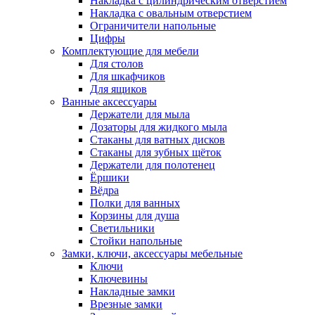
Накладка с цилиндрическим отверстием
Накладка с овальным отверстием
Ограничители напольные
Цифры
Комплектующие для мебели
Для столов
Для шкафчиков
Для ящиков
Ванные аксессуары
Держатели для мыла
Дозаторы для жидкого мыла
Стаканы для ватных дисков
Стаканы для зубных щёток
Держатели для полотенец
Ёршики
Вёдра
Полки для ванных
Корзины для душа
Светильники
Стойки напольные
Замки, ключи, аксессуары мебельные
Ключи
Ключевины
Накладные замки
Врезные замки