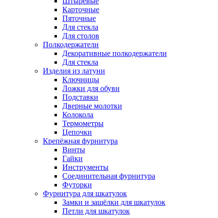
Штыревые
Карточные
Пяточные
Для стекла
Для столов
Полкодержатели
Декоративные полкодержатели
Для стекла
Изделия из латуни
Ключницы
Ложки для обуви
Подставки
Дверные молотки
Колокола
Термометры
Цепочки
Крепёжная фурнитура
Винты
Гайки
Инструменты
Соединительная фурнитура
Футорки
Фурнитура для шкатулок
Замки и защёлки для шкатулок
Петли для шкатулок