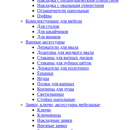
Накладка с цилиндрическим отверстием
Накладка с овальным отверстием
Ограничители напольные
Цифры
Комплектующие для мебели
Для столов
Для шкафчиков
Для ящиков
Ванные аксессуары
Держатели для мыла
Дозаторы для жидкого мыла
Стаканы для ватных дисков
Стаканы для зубных щёток
Держатели для полотенец
Ёршики
Вёдра
Полки для ванных
Корзины для душа
Светильники
Стойки напольные
Замки, ключи, аксессуары мебельные
Ключи
Ключевины
Накладные замки
Врезные замки