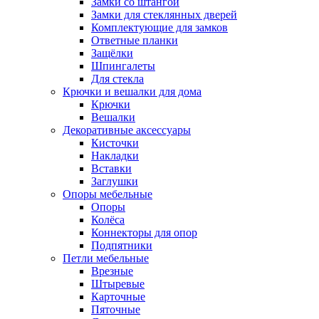
Замки со штангой
Замки для стеклянных дверей
Комплектующие для замков
Ответные планки
Защёлки
Шпингалеты
Для стекла
Крючки и вешалки для дома
Крючки
Вешалки
Декоративные аксессуары
Кисточки
Накладки
Вставки
Заглушки
Опоры мебельные
Опоры
Колёса
Коннекторы для опор
Подпятники
Петли мебельные
Врезные
Штыревые
Карточные
Пяточные