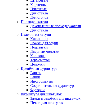
Штыревые
Карточные
Пяточные
Для стекла
Для столов
Полкодержатели
Декоративные полкодержатели
Для стекла
Изделия из латуни
Ключницы
Ложки для обуви
Подставки
Дверные молотки
Колокола
Термометры
Цепочки
Крепёжная фурнитура
Винты
Гайки
Инструменты
Соединительная фурнитура
Футорки
Фурнитура для шкатулок
Замки и защёлки для шкатулок
Петли для шкатулок