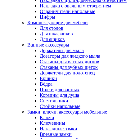
Накладка с цилиндрическим отверстием
Накладка с овальным отверстием
Ограничители напольные
Цифры
Комплектующие для мебели
Для столов
Для шкафчиков
Для ящиков
Ванные аксессуары
Держатели для мыла
Дозаторы для жидкого мыла
Стаканы для ватных дисков
Стаканы для зубных щёток
Держатели для полотенец
Ёршики
Вёдра
Полки для ванных
Корзины для душа
Светильники
Стойки напольные
Замки, ключи, аксессуары мебельные
Ключи
Ключевины
Накладные замки
Врезные замки