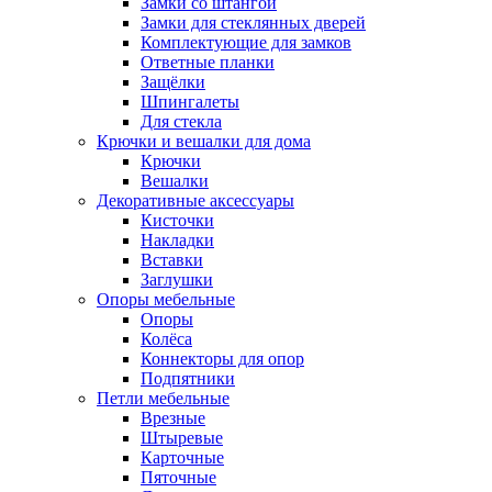
Замки со штангой
Замки для стеклянных дверей
Комплектующие для замков
Ответные планки
Защёлки
Шпингалеты
Для стекла
Крючки и вешалки для дома
Крючки
Вешалки
Декоративные аксессуары
Кисточки
Накладки
Вставки
Заглушки
Опоры мебельные
Опоры
Колёса
Коннекторы для опор
Подпятники
Петли мебельные
Врезные
Штыревые
Карточные
Пяточные