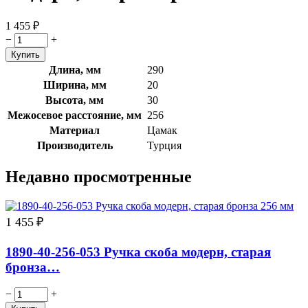
1 455
₽
−
+
Длина, мм
290
Ширина, мм
20
Высота, мм
30
Межосевое расстояние, мм
256
Материал
Цамак
Производитель
Турция
Недавно просмотренные
1 455
₽
1890-40-256-053 Ручка скоба модерн, старая
бронза…
−
+