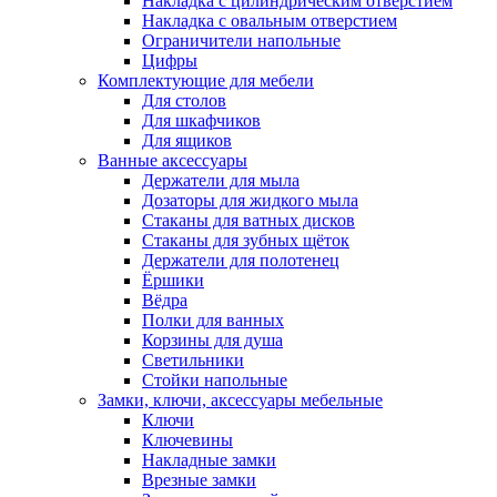
Накладка с цилиндрическим отверстием
Накладка с овальным отверстием
Ограничители напольные
Цифры
Комплектующие для мебели
Для столов
Для шкафчиков
Для ящиков
Ванные аксессуары
Держатели для мыла
Дозаторы для жидкого мыла
Стаканы для ватных дисков
Стаканы для зубных щёток
Держатели для полотенец
Ёршики
Вёдра
Полки для ванных
Корзины для душа
Светильники
Стойки напольные
Замки, ключи, аксессуары мебельные
Ключи
Ключевины
Накладные замки
Врезные замки