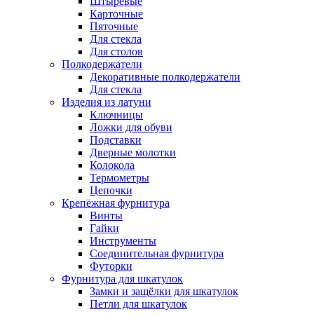
Штыревые
Карточные
Пяточные
Для стекла
Для столов
Полкодержатели
Декоративные полкодержатели
Для стекла
Изделия из латуни
Ключницы
Ложки для обуви
Подставки
Дверные молотки
Колокола
Термометры
Цепочки
Крепёжная фурнитура
Винты
Гайки
Инструменты
Соединительная фурнитура
Футорки
Фурнитура для шкатулок
Замки и защёлки для шкатулок
Петли для шкатулок