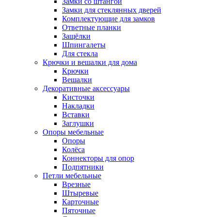
Замки со штангой
Замки для стеклянных дверей
Комплектующие для замков
Ответные планки
Защёлки
Шпингалеты
Для стекла
Крючки и вешалки для дома
Крючки
Вешалки
Декоративные аксессуары
Кисточки
Накладки
Вставки
Заглушки
Опоры мебельные
Опоры
Колёса
Коннекторы для опор
Подпятники
Петли мебельные
Врезные
Штыревые
Карточные
Пяточные