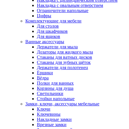
Накладка с цилиндрическим отверстием
Накладка с овальным отверстием
Ограничители напольные
Цифры
Комплектующие для мебели
Для столов
Для шкафчиков
Для ящиков
Ванные аксессуары
Держатели для мыла
Дозаторы для жидкого мыла
Стаканы для ватных дисков
Стаканы для зубных щёток
Держатели для полотенец
Ёршики
Вёдра
Полки для ванных
Корзины для душа
Светильники
Стойки напольные
Замки, ключи, аксессуары мебельные
Ключи
Ключевины
Накладные замки
Врезные замки