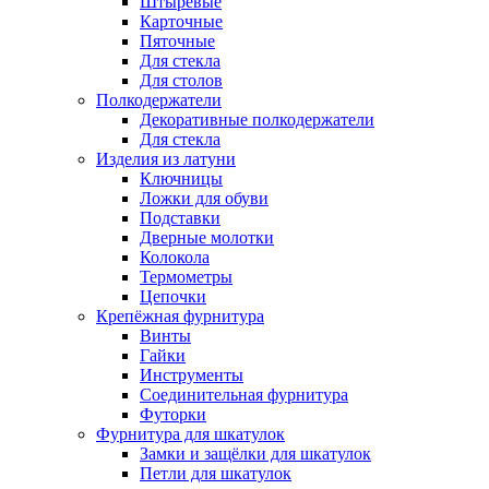
Штыревые
Карточные
Пяточные
Для стекла
Для столов
Полкодержатели
Декоративные полкодержатели
Для стекла
Изделия из латуни
Ключницы
Ложки для обуви
Подставки
Дверные молотки
Колокола
Термометры
Цепочки
Крепёжная фурнитура
Винты
Гайки
Инструменты
Соединительная фурнитура
Футорки
Фурнитура для шкатулок
Замки и защёлки для шкатулок
Петли для шкатулок