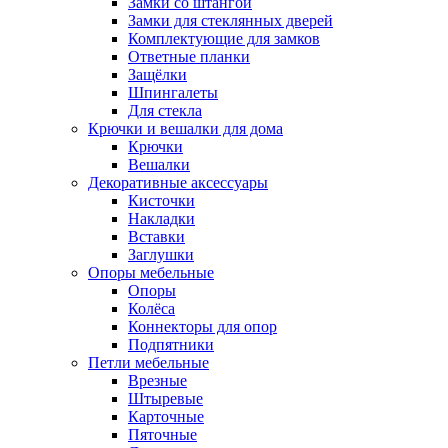
Замки со штангой
Замки для стеклянных дверей
Комплектующие для замков
Ответные планки
Защёлки
Шпингалеты
Для стекла
Крючки и вешалки для дома
Крючки
Вешалки
Декоративные аксессуары
Кисточки
Накладки
Вставки
Заглушки
Опоры мебельные
Опоры
Колёса
Коннекторы для опор
Подпятники
Петли мебельные
Врезные
Штыревые
Карточные
Пяточные