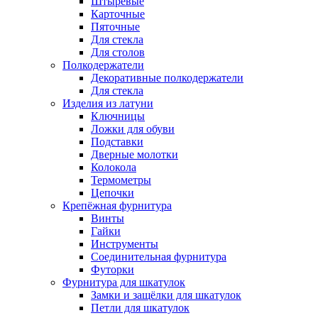
Штыревые
Карточные
Пяточные
Для стекла
Для столов
Полкодержатели
Декоративные полкодержатели
Для стекла
Изделия из латуни
Ключницы
Ложки для обуви
Подставки
Дверные молотки
Колокола
Термометры
Цепочки
Крепёжная фурнитура
Винты
Гайки
Инструменты
Соединительная фурнитура
Футорки
Фурнитура для шкатулок
Замки и защёлки для шкатулок
Петли для шкатулок