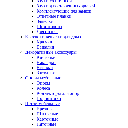
Замки со штангой
Замки для стеклянных дверей
Комплектующие для замков
Ответные планки
Защёлки
Шпингалеты
Для стекла
Крючки и вешалки для дома
Крючки
Вешалки
Декоративные аксессуары
Кисточки
Накладки
Вставки
Заглушки
Опоры мебельные
Опоры
Колёса
Коннекторы для опор
Подпятники
Петли мебельные
Врезные
Штыревые
Карточные
Пяточные