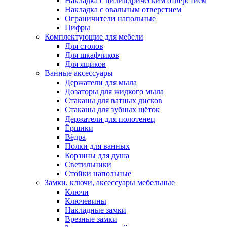
Накладка с цилиндрическим отверстием
Накладка с овальным отверстием
Ограничители напольные
Цифры
Комплектующие для мебели
Для столов
Для шкафчиков
Для ящиков
Ванные аксессуары
Держатели для мыла
Дозаторы для жидкого мыла
Стаканы для ватных дисков
Стаканы для зубных щёток
Держатели для полотенец
Ёршики
Вёдра
Полки для ванных
Корзины для душа
Светильники
Стойки напольные
Замки, ключи, аксессуары мебельные
Ключи
Ключевины
Накладные замки
Врезные замки