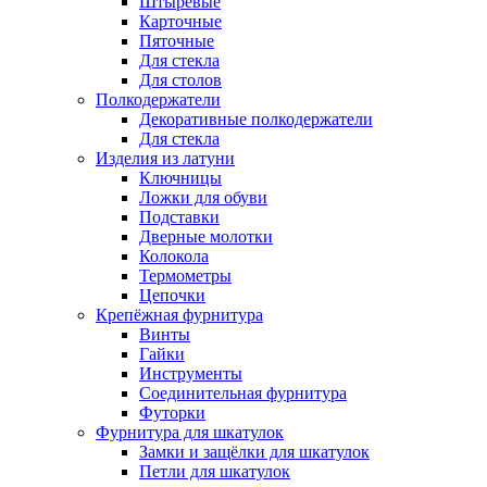
Штыревые
Карточные
Пяточные
Для стекла
Для столов
Полкодержатели
Декоративные полкодержатели
Для стекла
Изделия из латуни
Ключницы
Ложки для обуви
Подставки
Дверные молотки
Колокола
Термометры
Цепочки
Крепёжная фурнитура
Винты
Гайки
Инструменты
Соединительная фурнитура
Футорки
Фурнитура для шкатулок
Замки и защёлки для шкатулок
Петли для шкатулок