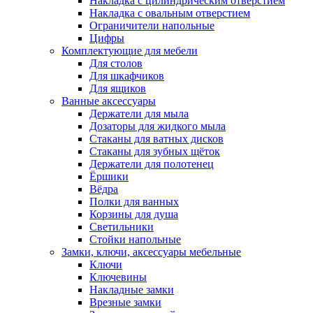
Накладка с цилиндрическим отверстием
Накладка с овальным отверстием
Ограничители напольные
Цифры
Комплектующие для мебели
Для столов
Для шкафчиков
Для ящиков
Ванные аксессуары
Держатели для мыла
Дозаторы для жидкого мыла
Стаканы для ватных дисков
Стаканы для зубных щёток
Держатели для полотенец
Ёршики
Вёдра
Полки для ванных
Корзины для душа
Светильники
Стойки напольные
Замки, ключи, аксессуары мебельные
Ключи
Ключевины
Накладные замки
Врезные замки