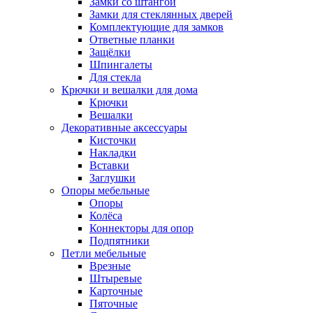
Замки со штангой
Замки для стеклянных дверей
Комплектующие для замков
Ответные планки
Защёлки
Шпингалеты
Для стекла
Крючки и вешалки для дома
Крючки
Вешалки
Декоративные аксессуары
Кисточки
Накладки
Вставки
Заглушки
Опоры мебельные
Опоры
Колёса
Коннекторы для опор
Подпятники
Петли мебельные
Врезные
Штыревые
Карточные
Пяточные