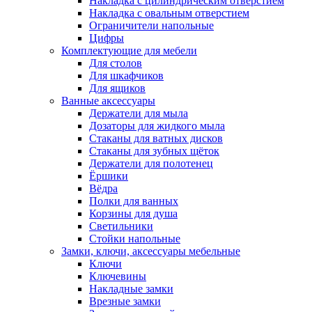
Накладка с цилиндрическим отверстием
Накладка с овальным отверстием
Ограничители напольные
Цифры
Комплектующие для мебели
Для столов
Для шкафчиков
Для ящиков
Ванные аксессуары
Держатели для мыла
Дозаторы для жидкого мыла
Стаканы для ватных дисков
Стаканы для зубных щёток
Держатели для полотенец
Ёршики
Вёдра
Полки для ванных
Корзины для душа
Светильники
Стойки напольные
Замки, ключи, аксессуары мебельные
Ключи
Ключевины
Накладные замки
Врезные замки