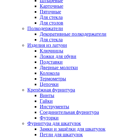
Штыревые
Карточные
Пяточные
Для стекла
Для столов
Полкодержатели
Декоративные полкодержатели
Для стекла
Изделия из латуни
Ключницы
Ложки для обуви
Подставки
Дверные молотки
Колокола
Термометры
Цепочки
Крепёжная фурнитура
Винты
Гайки
Инструменты
Соединительная фурнитура
Футорки
Фурнитура для шкатулок
Замки и защёлки для шкатулок
Петли для шкатулок