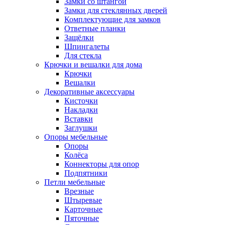
Замки со штангой
Замки для стеклянных дверей
Комплектующие для замков
Ответные планки
Защёлки
Шпингалеты
Для стекла
Крючки и вешалки для дома
Крючки
Вешалки
Декоративные аксессуары
Кисточки
Накладки
Вставки
Заглушки
Опоры мебельные
Опоры
Колёса
Коннекторы для опор
Подпятники
Петли мебельные
Врезные
Штыревые
Карточные
Пяточные