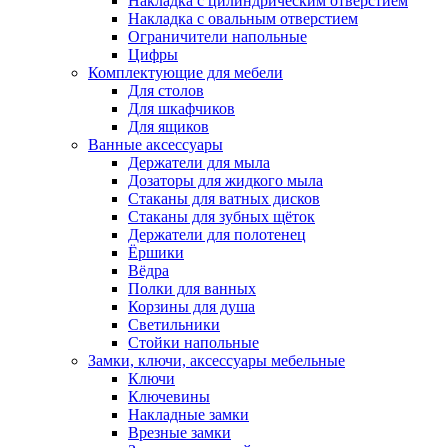
Накладка с цилиндрическим отверстием
Накладка с овальным отверстием
Ограничители напольные
Цифры
Комплектующие для мебели
Для столов
Для шкафчиков
Для ящиков
Ванные аксессуары
Держатели для мыла
Дозаторы для жидкого мыла
Стаканы для ватных дисков
Стаканы для зубных щёток
Держатели для полотенец
Ёршики
Вёдра
Полки для ванных
Корзины для душа
Светильники
Стойки напольные
Замки, ключи, аксессуары мебельные
Ключи
Ключевины
Накладные замки
Врезные замки