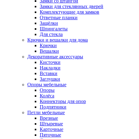
Замки со штангой
Замки для стеклянных дверей
Комплектующие для замков
Ответные планки
Защёлки
Шпингалеты
Для стекла
Крючки и вешалки для дома
Крючки
Вешалки
Декоративные аксессуары
Кисточки
Накладки
Вставки
Заглушки
Опоры мебельные
Опоры
Колёса
Коннекторы для опор
Подпятники
Петли мебельные
Врезные
Штыревые
Карточные
Пяточные