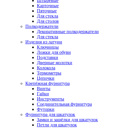
Штыревые
Карточные
Пяточные
Для стекла
Для столов
Полкодержатели
Декоративные полкодержатели
Для стекла
Изделия из латуни
Ключницы
Ложки для обуви
Подставки
Дверные молотки
Колокола
Термометры
Цепочки
Крепёжная фурнитура
Винты
Гайки
Инструменты
Соединительная фурнитура
Футорки
Фурнитура для шкатулок
Замки и защёлки для шкатулок
Петли для шкатулок