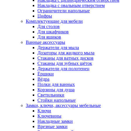
Накладка с цилиндрическим отверстием
Накладка с овальным отверстием
Ограничители напольные
Цифры
Комплектующие для мебели
Для столов
Для шкафчиков
Для ящиков
Ванные аксессуары
Держатели для мыла
Дозаторы для жидкого мыла
Стаканы для ватных дисков
Стаканы для зубных щёток
Держатели для полотенец
Ёршики
Вёдра
Полки для ванных
Корзины для душа
Светильники
Стойки напольные
Замки, ключи, аксессуары мебельные
Ключи
Ключевины
Накладные замки
Врезные замки