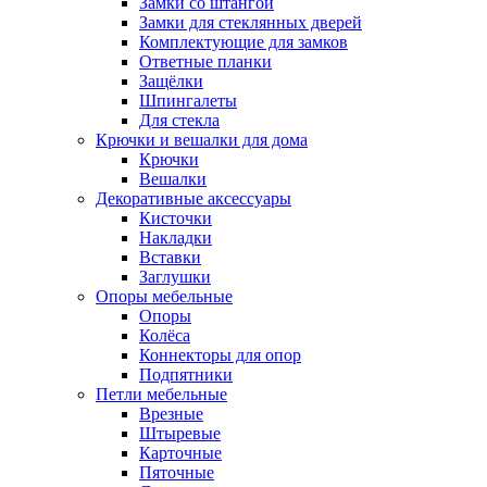
Замки со штангой
Замки для стеклянных дверей
Комплектующие для замков
Ответные планки
Защёлки
Шпингалеты
Для стекла
Крючки и вешалки для дома
Крючки
Вешалки
Декоративные аксессуары
Кисточки
Накладки
Вставки
Заглушки
Опоры мебельные
Опоры
Колёса
Коннекторы для опор
Подпятники
Петли мебельные
Врезные
Штыревые
Карточные
Пяточные