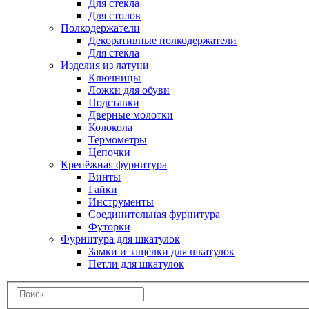
Для стекла
Для столов
Полкодержатели
Декоративные полкодержатели
Для стекла
Изделия из латуни
Ключницы
Ложки для обуви
Подставки
Дверные молотки
Колокола
Термометры
Цепочки
Крепёжная фурнитура
Винты
Гайки
Инструменты
Соединительная фурнитура
Футорки
Фурнитура для шкатулок
Замки и защёлки для шкатулок
Петли для шкатулок