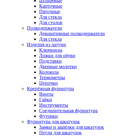
Штыревые
Карточные
Пяточные
Для стекла
Для столов
Полкодержатели
Декоративные полкодержатели
Для стекла
Изделия из латуни
Ключницы
Ложки для обуви
Подставки
Дверные молотки
Колокола
Термометры
Цепочки
Крепёжная фурнитура
Винты
Гайки
Инструменты
Соединительная фурнитура
Футорки
Фурнитура для шкатулок
Замки и защёлки для шкатулок
Петли для шкатулок