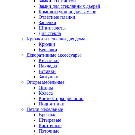
Замки со штангой
Замки для стеклянных дверей
Комплектующие для замков
Ответные планки
Защёлки
Шпингалеты
Для стекла
Крючки и вешалки для дома
Крючки
Вешалки
Декоративные аксессуары
Кисточки
Накладки
Вставки
Заглушки
Опоры мебельные
Опоры
Колёса
Коннекторы для опор
Подпятники
Петли мебельные
Врезные
Штыревые
Карточные
Пяточные