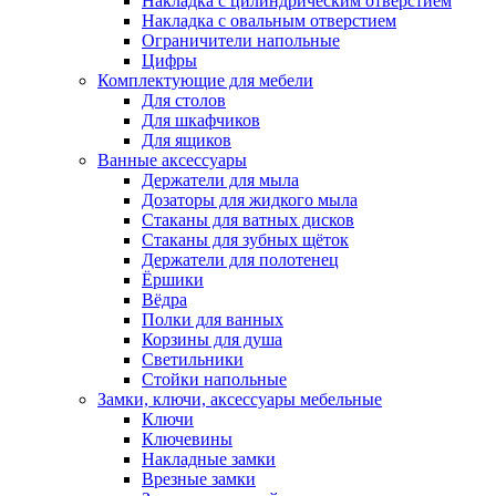
Накладка с цилиндрическим отверстием
Накладка с овальным отверстием
Ограничители напольные
Цифры
Комплектующие для мебели
Для столов
Для шкафчиков
Для ящиков
Ванные аксессуары
Держатели для мыла
Дозаторы для жидкого мыла
Стаканы для ватных дисков
Стаканы для зубных щёток
Держатели для полотенец
Ёршики
Вёдра
Полки для ванных
Корзины для душа
Светильники
Стойки напольные
Замки, ключи, аксессуары мебельные
Ключи
Ключевины
Накладные замки
Врезные замки