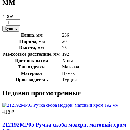
мм
418
₽
−
+
Длина, мм
236
Ширина, мм
20
Высота, мм
35
Межосевое расстояние, мм
192
Цвет покрытия
Хром
Тип отделки
Матовая
Материал
Цамак
Производитель
Турция
Недавно просмотренные
418
₽
212192MP05 Ручка скоба модерн, матовый хром