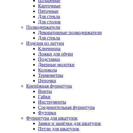
Штыревые
Карточные
Пяточные
Для стекла
Для столов
Полкодержатели
Декоративные полкодержатели
Для стекла
Изделия из латуни
Ключницы
Ложки для обуви
Подставки
Дверные молотки
Колокола
Термометры
Цепочки
Крепёжная фурнитура
Винты
Гайки
Инструменты
Соединительная фурнитура
Футорки
Фурнитура для шкатулок
Замки и защёлки для шкатулок
Петли для шкатулок