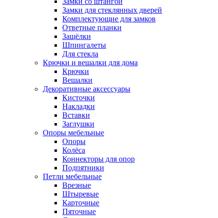
Замки со штангой
Замки для стеклянных дверей
Комплектующие для замков
Ответные планки
Защёлки
Шпингалеты
Для стекла
Крючки и вешалки для дома
Крючки
Вешалки
Декоративные аксессуары
Кисточки
Накладки
Вставки
Заглушки
Опоры мебельные
Опоры
Колёса
Коннекторы для опор
Подпятники
Петли мебельные
Врезные
Штыревые
Карточные
Пяточные