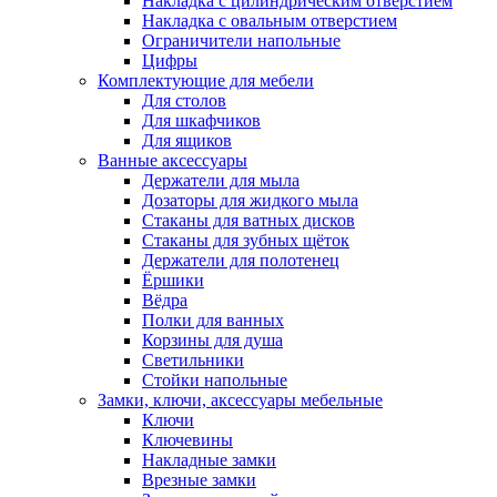
Накладка с цилиндрическим отверстием
Накладка с овальным отверстием
Ограничители напольные
Цифры
Комплектующие для мебели
Для столов
Для шкафчиков
Для ящиков
Ванные аксессуары
Держатели для мыла
Дозаторы для жидкого мыла
Стаканы для ватных дисков
Стаканы для зубных щёток
Держатели для полотенец
Ёршики
Вёдра
Полки для ванных
Корзины для душа
Светильники
Стойки напольные
Замки, ключи, аксессуары мебельные
Ключи
Ключевины
Накладные замки
Врезные замки