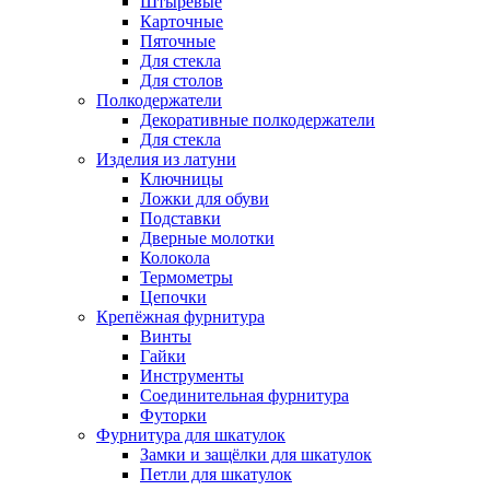
Штыревые
Карточные
Пяточные
Для стекла
Для столов
Полкодержатели
Декоративные полкодержатели
Для стекла
Изделия из латуни
Ключницы
Ложки для обуви
Подставки
Дверные молотки
Колокола
Термометры
Цепочки
Крепёжная фурнитура
Винты
Гайки
Инструменты
Соединительная фурнитура
Футорки
Фурнитура для шкатулок
Замки и защёлки для шкатулок
Петли для шкатулок