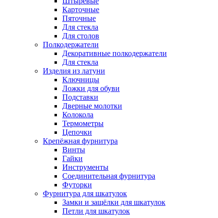
Штыревые
Карточные
Пяточные
Для стекла
Для столов
Полкодержатели
Декоративные полкодержатели
Для стекла
Изделия из латуни
Ключницы
Ложки для обуви
Подставки
Дверные молотки
Колокола
Термометры
Цепочки
Крепёжная фурнитура
Винты
Гайки
Инструменты
Соединительная фурнитура
Футорки
Фурнитура для шкатулок
Замки и защёлки для шкатулок
Петли для шкатулок