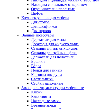
Накладка с цилиндрическим отверстием
Накладка с овальным отверстием
Ограничители напольные
Цифры
Комплектующие для мебели
Для столов
Для шкафчиков
Для ящиков
Ванные аксессуары
Держатели для мыла
Дозаторы для жидкого мыла
Стаканы для ватных дисков
Стаканы для зубных щёток
Держатели для полотенец
Ёршики
Вёдра
Полки для ванных
Корзины для душа
Светильники
Стойки напольные
Замки, ключи, аксессуары мебельные
Ключи
Ключевины
Накладные замки
Врезные замки