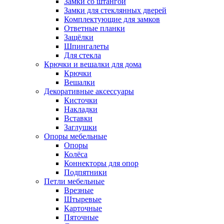
Замки со штангой
Замки для стеклянных дверей
Комплектующие для замков
Ответные планки
Защёлки
Шпингалеты
Для стекла
Крючки и вешалки для дома
Крючки
Вешалки
Декоративные аксессуары
Кисточки
Накладки
Вставки
Заглушки
Опоры мебельные
Опоры
Колёса
Коннекторы для опор
Подпятники
Петли мебельные
Врезные
Штыревые
Карточные
Пяточные