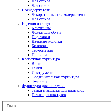
Для стекла
Для столов
Полкодержатели
Декоративные полкодержатели
Для стекла
Изделия из латуни
Ключницы
Ложки для обуви
Подставки
Дверные молотки
Колокола
Термометры
Цепочки
Крепёжная фурнитура
Винты
Гайки
Инструменты
Соединительная фурнитура
Футорки
Фурнитура для шкатулок
Замки и защёлки для шкатулок
Петли для шкатулок