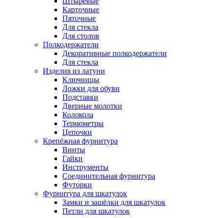
Штыревые
Карточные
Пяточные
Для стекла
Для столов
Полкодержатели
Декоративные полкодержатели
Для стекла
Изделия из латуни
Ключницы
Ложки для обуви
Подставки
Дверные молотки
Колокола
Термометры
Цепочки
Крепёжная фурнитура
Винты
Гайки
Инструменты
Соединительная фурнитура
Футорки
Фурнитура для шкатулок
Замки и защёлки для шкатулок
Петли для шкатулок