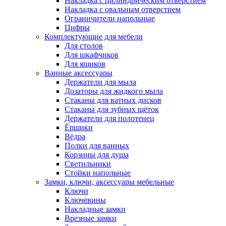
Накладка с цилиндрическим отверстием
Накладка с овальным отверстием
Ограничители напольные
Цифры
Комплектующие для мебели
Для столов
Для шкафчиков
Для ящиков
Ванные аксессуары
Держатели для мыла
Дозаторы для жидкого мыла
Стаканы для ватных дисков
Стаканы для зубных щёток
Держатели для полотенец
Ёршики
Вёдра
Полки для ванных
Корзины для душа
Светильники
Стойки напольные
Замки, ключи, аксессуары мебельные
Ключи
Ключевины
Накладные замки
Врезные замки