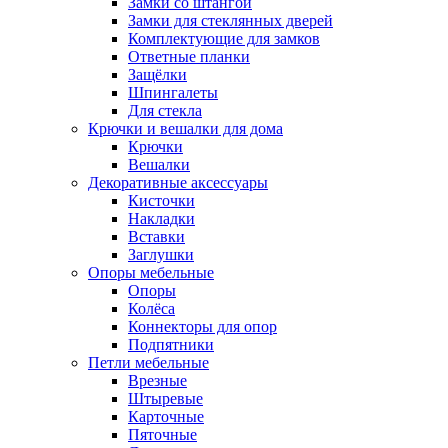
Замки со штангой
Замки для стеклянных дверей
Комплектующие для замков
Ответные планки
Защёлки
Шпингалеты
Для стекла
Крючки и вешалки для дома
Крючки
Вешалки
Декоративные аксессуары
Кисточки
Накладки
Вставки
Заглушки
Опоры мебельные
Опоры
Колёса
Коннекторы для опор
Подпятники
Петли мебельные
Врезные
Штыревые
Карточные
Пяточные