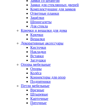
Замки со штангой
Замки для стеклянных дверей
Комплектующие для замков
Ответные планки
Защёлки
Шпингалеты
Для стекла
Крючки и вешалки для дома
Крючки
Вешалки
Декоративные аксессуары
Кисточки
Накладки
Вставки
Заглушки
Опоры мебельные
Опоры
Колёса
Коннекторы для опор
Подпятники
Петли мебельные
Врезные
Штыревые
Карточные
Пяточные