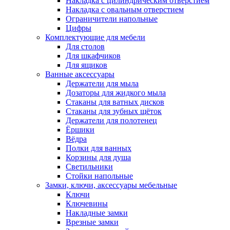
Накладка с цилиндрическим отверстием
Накладка с овальным отверстием
Ограничители напольные
Цифры
Комплектующие для мебели
Для столов
Для шкафчиков
Для ящиков
Ванные аксессуары
Держатели для мыла
Дозаторы для жидкого мыла
Стаканы для ватных дисков
Стаканы для зубных щёток
Держатели для полотенец
Ёршики
Вёдра
Полки для ванных
Корзины для душа
Светильники
Стойки напольные
Замки, ключи, аксессуары мебельные
Ключи
Ключевины
Накладные замки
Врезные замки