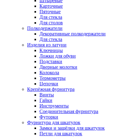
Штыревые
Карточные
Пяточные
Для стекла
Для столов
Полкодержатели
Декоративные полкодержатели
Для стекла
Изделия из латуни
Ключницы
Ложки для обуви
Подставки
Дверные молотки
Колокола
Термометры
Цепочки
Крепёжная фурнитура
Винты
Гайки
Инструменты
Соединительная фурнитура
Футорки
Фурнитура для шкатулок
Замки и защёлки для шкатулок
Петли для шкатулок