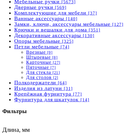
Мебельные ручки
[5673]
Дверные ручки
[569]
Комплектующие для мебели
[37]
Ванные аксессуары
[140]
Замки, ключи, аксессуары мебельные
[127]
Крючки и вешалки для дома
[351]
Декоративные аксессуары
[130]
Опоры мебельные
[325]
Петли мебельные
[74]
Врезные
[9]
Штыревые
[8]
Карточные
[27]
Пяточные
[7]
Для стекла
[21]
Для столов
[2]
Полкодержатели
[64]
Изделия из латуни
[31]
Крепёжная фурнитура
[77]
Фурнитура для шкатулок
[14]
Фильтры
Длина, мм