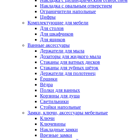
Накладка с цилиндрическим отверстием
Накладка с овальным отверстием
Ограничители напольные
Цифры
Комплектующие для мебели
Для столов
Для шкафчиков
Для ящиков
Ванные аксессуары
Держатели для мыла
Дозаторы для жидкого мыла
Стаканы для ватных дисков
Стаканы для зубных щёток
Держатели для полотенец
Ёршики
Вёдра
Полки для ванных
Корзины для душа
Светильники
Стойки напольные
Замки, ключи, аксессуары мебельные
Ключи
Ключевины
Накладные замки
Врезные замки