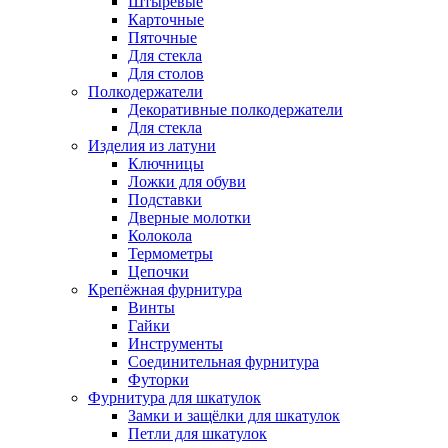
Штыревые
Карточные
Пяточные
Для стекла
Для столов
Полкодержатели
Декоративные полкодержатели
Для стекла
Изделия из латуни
Ключницы
Ложки для обуви
Подставки
Дверные молотки
Колокола
Термометры
Цепочки
Крепёжная фурнитура
Винты
Гайки
Инструменты
Соединительная фурнитура
Футорки
Фурнитура для шкатулок
Замки и защёлки для шкатулок
Петли для шкатулок