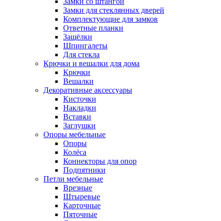
Замки со штангой
Замки для стеклянных дверей
Комплектующие для замков
Ответные планки
Защёлки
Шпингалеты
Для стекла
Крючки и вешалки для дома
Крючки
Вешалки
Декоративные аксессуары
Кисточки
Накладки
Вставки
Заглушки
Опоры мебельные
Опоры
Колёса
Коннекторы для опор
Подпятники
Петли мебельные
Врезные
Штыревые
Карточные
Пяточные