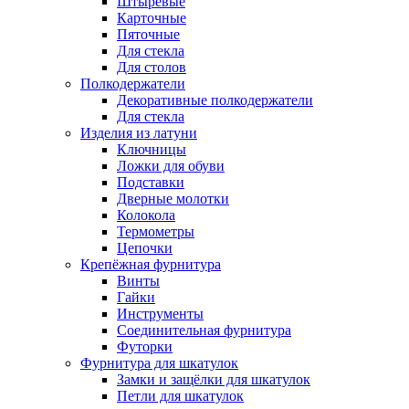
Штыревые
Карточные
Пяточные
Для стекла
Для столов
Полкодержатели
Декоративные полкодержатели
Для стекла
Изделия из латуни
Ключницы
Ложки для обуви
Подставки
Дверные молотки
Колокола
Термометры
Цепочки
Крепёжная фурнитура
Винты
Гайки
Инструменты
Соединительная фурнитура
Футорки
Фурнитура для шкатулок
Замки и защёлки для шкатулок
Петли для шкатулок