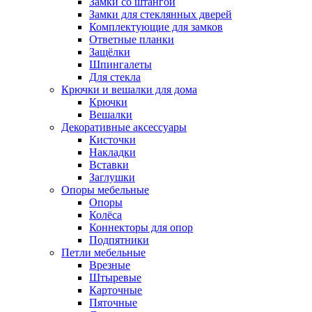
Замки со штангой
Замки для стеклянных дверей
Комплектующие для замков
Ответные планки
Защёлки
Шпингалеты
Для стекла
Крючки и вешалки для дома
Крючки
Вешалки
Декоративные аксессуары
Кисточки
Накладки
Вставки
Заглушки
Опоры мебельные
Опоры
Колёса
Коннекторы для опор
Подпятники
Петли мебельные
Врезные
Штыревые
Карточные
Пяточные