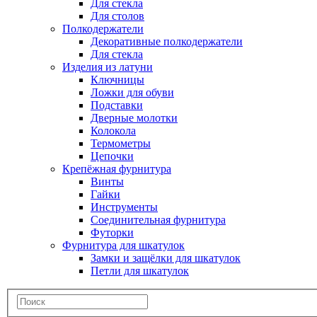
Для стекла
Для столов
Полкодержатели
Декоративные полкодержатели
Для стекла
Изделия из латуни
Ключницы
Ложки для обуви
Подставки
Дверные молотки
Колокола
Термометры
Цепочки
Крепёжная фурнитура
Винты
Гайки
Инструменты
Соединительная фурнитура
Футорки
Фурнитура для шкатулок
Замки и защёлки для шкатулок
Петли для шкатулок