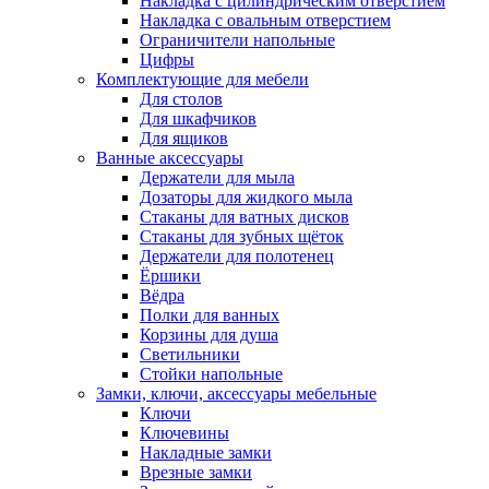
Накладка с цилиндрическим отверстием
Накладка с овальным отверстием
Ограничители напольные
Цифры
Комплектующие для мебели
Для столов
Для шкафчиков
Для ящиков
Ванные аксессуары
Держатели для мыла
Дозаторы для жидкого мыла
Стаканы для ватных дисков
Стаканы для зубных щёток
Держатели для полотенец
Ёршики
Вёдра
Полки для ванных
Корзины для душа
Светильники
Стойки напольные
Замки, ключи, аксессуары мебельные
Ключи
Ключевины
Накладные замки
Врезные замки