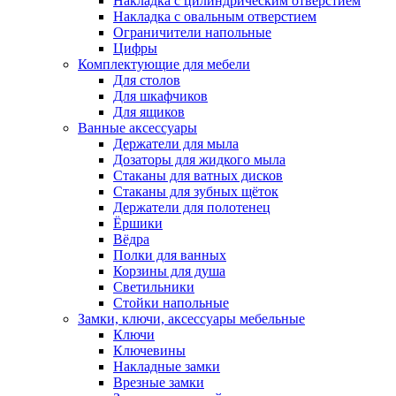
Накладка с цилиндрическим отверстием
Накладка с овальным отверстием
Ограничители напольные
Цифры
Комплектующие для мебели
Для столов
Для шкафчиков
Для ящиков
Ванные аксессуары
Держатели для мыла
Дозаторы для жидкого мыла
Стаканы для ватных дисков
Стаканы для зубных щёток
Держатели для полотенец
Ёршики
Вёдра
Полки для ванных
Корзины для душа
Светильники
Стойки напольные
Замки, ключи, аксессуары мебельные
Ключи
Ключевины
Накладные замки
Врезные замки