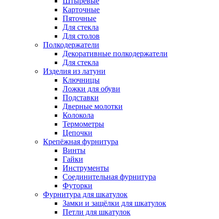
Штыревые
Карточные
Пяточные
Для стекла
Для столов
Полкодержатели
Декоративные полкодержатели
Для стекла
Изделия из латуни
Ключницы
Ложки для обуви
Подставки
Дверные молотки
Колокола
Термометры
Цепочки
Крепёжная фурнитура
Винты
Гайки
Инструменты
Соединительная фурнитура
Футорки
Фурнитура для шкатулок
Замки и защёлки для шкатулок
Петли для шкатулок