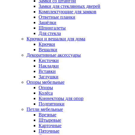
Замки со штангой
Замки для стеклянных дверей
Комплектующие для замков
Ответные планки
Защёлки
Шпингалеты
Для стекла
Крючки и вешалки для дома
Крючки
Вешалки
Декоративные аксессуары
Кисточки
Накладки
Вставки
Заглушки
Опоры мебельные
Опоры
Колёса
Коннекторы для опор
Подпятники
Петли мебельные
Врезные
Штыревые
Карточные
Пяточные