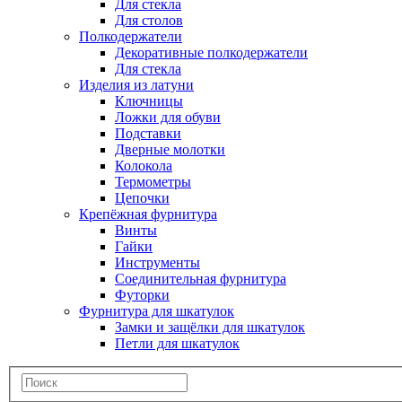
Для стекла
Для столов
Полкодержатели
Декоративные полкодержатели
Для стекла
Изделия из латуни
Ключницы
Ложки для обуви
Подставки
Дверные молотки
Колокола
Термометры
Цепочки
Крепёжная фурнитура
Винты
Гайки
Инструменты
Соединительная фурнитура
Футорки
Фурнитура для шкатулок
Замки и защёлки для шкатулок
Петли для шкатулок