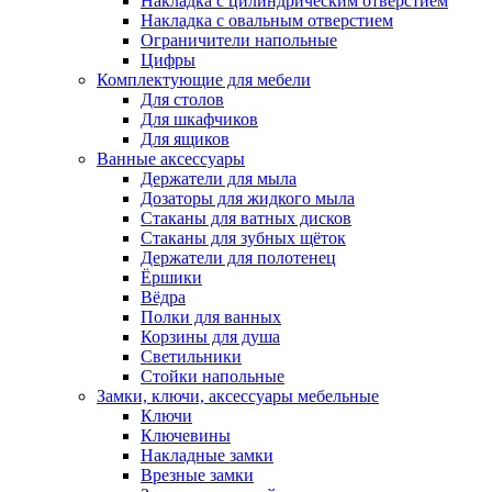
Накладка с цилиндрическим отверстием
Накладка с овальным отверстием
Ограничители напольные
Цифры
Комплектующие для мебели
Для столов
Для шкафчиков
Для ящиков
Ванные аксессуары
Держатели для мыла
Дозаторы для жидкого мыла
Стаканы для ватных дисков
Стаканы для зубных щёток
Держатели для полотенец
Ёршики
Вёдра
Полки для ванных
Корзины для душа
Светильники
Стойки напольные
Замки, ключи, аксессуары мебельные
Ключи
Ключевины
Накладные замки
Врезные замки