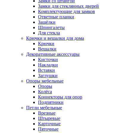
Замки со штангой
Замки для стеклянных дверей
Комплектующие для замков
Ответные планки
Защёлки
Шпингалеты
Для стекла
Крючки и вешалки для дома
Крючки
Вешалки
Декоративные аксессуары
Кисточки
Накладки
Вставки
Заглушки
Опоры мебельные
Опоры
Колёса
Коннекторы для опор
Подпятники
Петли мебельные
Врезные
Штыревые
Карточные
Пяточные