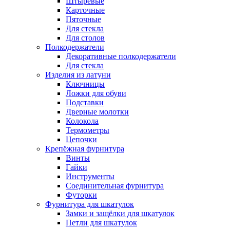
Штыревые
Карточные
Пяточные
Для стекла
Для столов
Полкодержатели
Декоративные полкодержатели
Для стекла
Изделия из латуни
Ключницы
Ложки для обуви
Подставки
Дверные молотки
Колокола
Термометры
Цепочки
Крепёжная фурнитура
Винты
Гайки
Инструменты
Соединительная фурнитура
Футорки
Фурнитура для шкатулок
Замки и защёлки для шкатулок
Петли для шкатулок