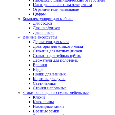
Накладка с цилиндрическим отверстием
Накладка с овальным отверстием
Ограничители напольные
Цифры
Комплектующие для мебели
Для столов
Для шкафчиков
Для ящиков
Ванные аксессуары
Держатели для мыла
Дозаторы для жидкого мыла
Стаканы для ватных дисков
Стаканы для зубных щёток
Держатели для полотенец
Ёршики
Вёдра
Полки для ванных
Корзины для душа
Светильники
Стойки напольные
Замки, ключи, аксессуары мебельные
Ключи
Ключевины
Накладные замки
Врезные замки