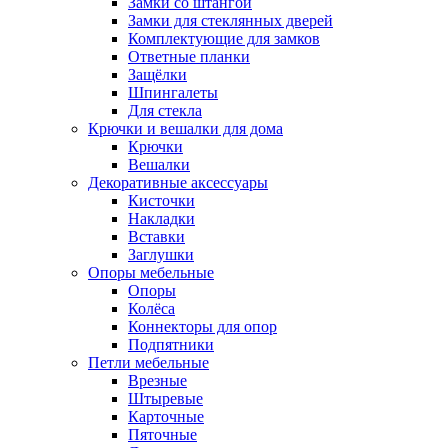
Замки со штангой
Замки для стеклянных дверей
Комплектующие для замков
Ответные планки
Защёлки
Шпингалеты
Для стекла
Крючки и вешалки для дома
Крючки
Вешалки
Декоративные аксессуары
Кисточки
Накладки
Вставки
Заглушки
Опоры мебельные
Опоры
Колёса
Коннекторы для опор
Подпятники
Петли мебельные
Врезные
Штыревые
Карточные
Пяточные