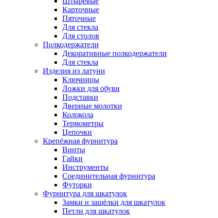
Штыревые
Карточные
Пяточные
Для стекла
Для столов
Полкодержатели
Декоративные полкодержатели
Для стекла
Изделия из латуни
Ключницы
Ложки для обуви
Подставки
Дверные молотки
Колокола
Термометры
Цепочки
Крепёжная фурнитура
Винты
Гайки
Инструменты
Соединительная фурнитура
Футорки
Фурнитура для шкатулок
Замки и защёлки для шкатулок
Петли для шкатулок