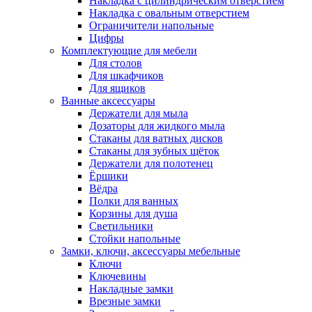
Накладка с цилиндрическим отверстием
Накладка с овальным отверстием
Ограничители напольные
Цифры
Комплектующие для мебели
Для столов
Для шкафчиков
Для ящиков
Ванные аксессуары
Держатели для мыла
Дозаторы для жидкого мыла
Стаканы для ватных дисков
Стаканы для зубных щёток
Держатели для полотенец
Ёршики
Вёдра
Полки для ванных
Корзины для душа
Светильники
Стойки напольные
Замки, ключи, аксессуары мебельные
Ключи
Ключевины
Накладные замки
Врезные замки