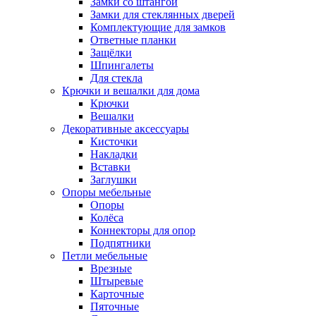
Замки со штангой
Замки для стеклянных дверей
Комплектующие для замков
Ответные планки
Защёлки
Шпингалеты
Для стекла
Крючки и вешалки для дома
Крючки
Вешалки
Декоративные аксессуары
Кисточки
Накладки
Вставки
Заглушки
Опоры мебельные
Опоры
Колёса
Коннекторы для опор
Подпятники
Петли мебельные
Врезные
Штыревые
Карточные
Пяточные