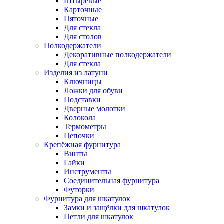
Штыревые
Карточные
Пяточные
Для стекла
Для столов
Полкодержатели
Декоративные полкодержатели
Для стекла
Изделия из латуни
Ключницы
Ложки для обуви
Подставки
Дверные молотки
Колокола
Термометры
Цепочки
Крепёжная фурнитура
Винты
Гайки
Инструменты
Соединительная фурнитура
Футорки
Фурнитура для шкатулок
Замки и защёлки для шкатулок
Петли для шкатулок