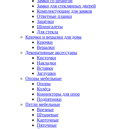
Замки со штангой
Замки для стеклянных дверей
Комплектующие для замков
Ответные планки
Защёлки
Шпингалеты
Для стекла
Крючки и вешалки для дома
Крючки
Вешалки
Декоративные аксессуары
Кисточки
Накладки
Вставки
Заглушки
Опоры мебельные
Опоры
Колёса
Коннекторы для опор
Подпятники
Петли мебельные
Врезные
Штыревые
Карточные
Пяточные