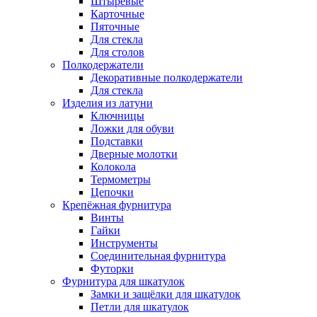
Штыревые
Карточные
Пяточные
Для стекла
Для столов
Полкодержатели
Декоративные полкодержатели
Для стекла
Изделия из латуни
Ключницы
Ложки для обуви
Подставки
Дверные молотки
Колокола
Термометры
Цепочки
Крепёжная фурнитура
Винты
Гайки
Инструменты
Соединительная фурнитура
Футорки
Фурнитура для шкатулок
Замки и защёлки для шкатулок
Петли для шкатулок