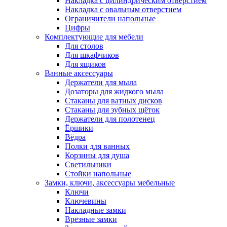
Накладка с цилиндрическим отверстием
Накладка с овальным отверстием
Ограничители напольные
Цифры
Комплектующие для мебели
Для столов
Для шкафчиков
Для ящиков
Ванные аксессуары
Держатели для мыла
Дозаторы для жидкого мыла
Стаканы для ватных дисков
Стаканы для зубных щёток
Держатели для полотенец
Ёршики
Вёдра
Полки для ванных
Корзины для душа
Светильники
Стойки напольные
Замки, ключи, аксессуары мебельные
Ключи
Ключевины
Накладные замки
Врезные замки