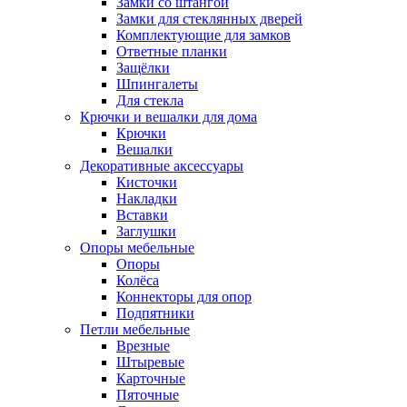
Замки со штангой
Замки для стеклянных дверей
Комплектующие для замков
Ответные планки
Защёлки
Шпингалеты
Для стекла
Крючки и вешалки для дома
Крючки
Вешалки
Декоративные аксессуары
Кисточки
Накладки
Вставки
Заглушки
Опоры мебельные
Опоры
Колёса
Коннекторы для опор
Подпятники
Петли мебельные
Врезные
Штыревые
Карточные
Пяточные