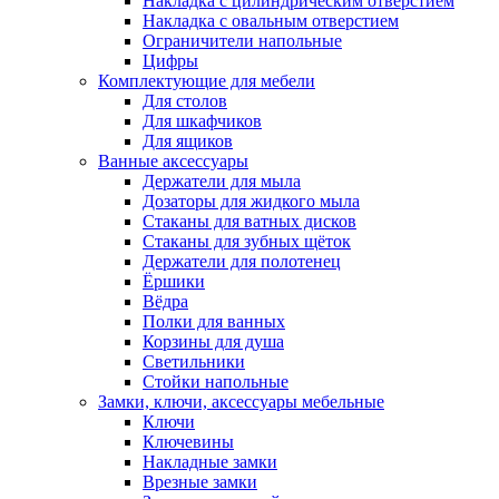
Накладка с цилиндрическим отверстием
Накладка с овальным отверстием
Ограничители напольные
Цифры
Комплектующие для мебели
Для столов
Для шкафчиков
Для ящиков
Ванные аксессуары
Держатели для мыла
Дозаторы для жидкого мыла
Стаканы для ватных дисков
Стаканы для зубных щёток
Держатели для полотенец
Ёршики
Вёдра
Полки для ванных
Корзины для душа
Светильники
Стойки напольные
Замки, ключи, аксессуары мебельные
Ключи
Ключевины
Накладные замки
Врезные замки