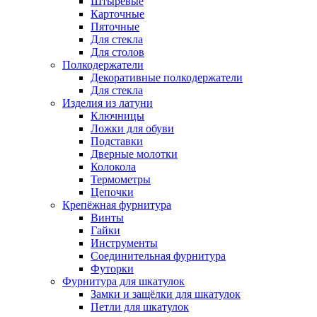
Штыревые
Карточные
Пяточные
Для стекла
Для столов
Полкодержатели
Декоративные полкодержатели
Для стекла
Изделия из латуни
Ключницы
Ложки для обуви
Подставки
Дверные молотки
Колокола
Термометры
Цепочки
Крепёжная фурнитура
Винты
Гайки
Инструменты
Соединительная фурнитура
Футорки
Фурнитура для шкатулок
Замки и защёлки для шкатулок
Петли для шкатулок