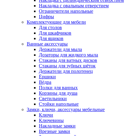
Накладка с цилиндрическим отверстием
Накладка с овальным отверстием
Ограничители напольные
Цифры
Комплектующие для мебели
Для столов
Для шкафчиков
Для ящиков
Ванные аксессуары
Держатели для мыла
Дозаторы для жидкого мыла
Стаканы для ватных дисков
Стаканы для зубных щёток
Держатели для полотенец
Ёршики
Вёдра
Полки для ванных
Корзины для душа
Светильники
Стойки напольные
Замки, ключи, аксессуары мебельные
Ключи
Ключевины
Накладные замки
Врезные замки