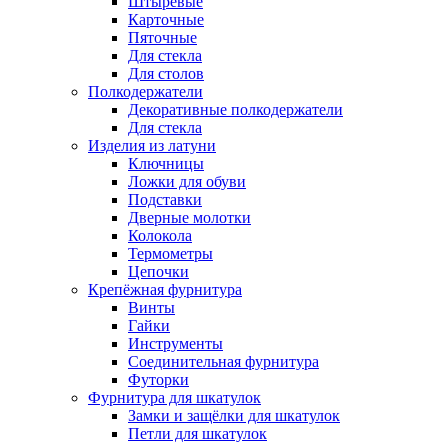
Штыревые
Карточные
Пяточные
Для стекла
Для столов
Полкодержатели
Декоративные полкодержатели
Для стекла
Изделия из латуни
Ключницы
Ложки для обуви
Подставки
Дверные молотки
Колокола
Термометры
Цепочки
Крепёжная фурнитура
Винты
Гайки
Инструменты
Соединительная фурнитура
Футорки
Фурнитура для шкатулок
Замки и защёлки для шкатулок
Петли для шкатулок