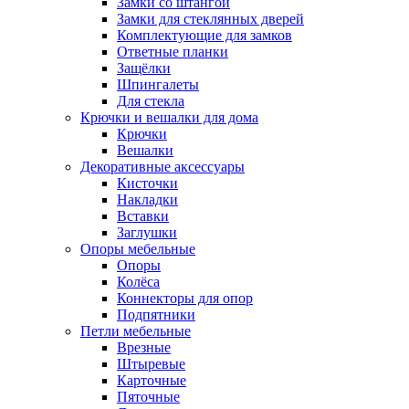
Замки со штангой
Замки для стеклянных дверей
Комплектующие для замков
Ответные планки
Защёлки
Шпингалеты
Для стекла
Крючки и вешалки для дома
Крючки
Вешалки
Декоративные аксессуары
Кисточки
Накладки
Вставки
Заглушки
Опоры мебельные
Опоры
Колёса
Коннекторы для опор
Подпятники
Петли мебельные
Врезные
Штыревые
Карточные
Пяточные