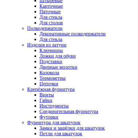
Штыревые
Карточные
Пяточные
Для стекла
Для столов
Полкодержатели
Декоративные полкодержатели
Для стекла
Изделия из латуни
Ключницы
Ложки для обуви
Подставки
Дверные молотки
Колокола
Термометры
Цепочки
Крепёжная фурнитура
Винты
Гайки
Инструменты
Соединительная фурнитура
Футорки
Фурнитура для шкатулок
Замки и защёлки для шкатулок
Петли для шкатулок