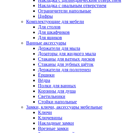
Накладка с цилиндрическим отверстием
Накладка с овальным отверстием
Ограничители напольные
Цифры
Комплектующие для мебели
Для столов
Для шкафчиков
Для ящиков
Ванные аксессуары
Держатели для мыла
Дозаторы для жидкого мыла
Стаканы для ватных дисков
Стаканы для зубных щёток
Держатели для полотенец
Ёршики
Вёдра
Полки для ванных
Корзины для душа
Светильники
Стойки напольные
Замки, ключи, аксессуары мебельные
Ключи
Ключевины
Накладные замки
Врезные замки