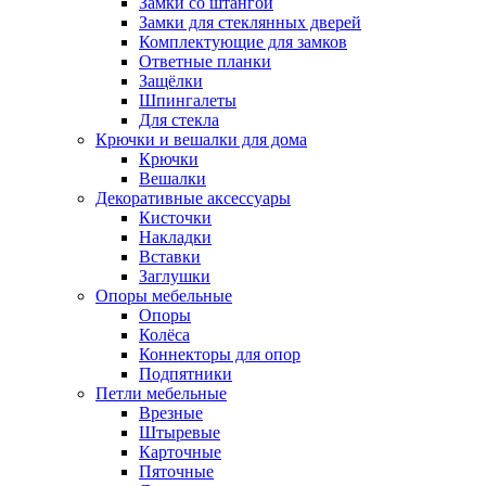
Замки со штангой
Замки для стеклянных дверей
Комплектующие для замков
Ответные планки
Защёлки
Шпингалеты
Для стекла
Крючки и вешалки для дома
Крючки
Вешалки
Декоративные аксессуары
Кисточки
Накладки
Вставки
Заглушки
Опоры мебельные
Опоры
Колёса
Коннекторы для опор
Подпятники
Петли мебельные
Врезные
Штыревые
Карточные
Пяточные