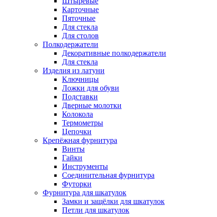
Штыревые
Карточные
Пяточные
Для стекла
Для столов
Полкодержатели
Декоративные полкодержатели
Для стекла
Изделия из латуни
Ключницы
Ложки для обуви
Подставки
Дверные молотки
Колокола
Термометры
Цепочки
Крепёжная фурнитура
Винты
Гайки
Инструменты
Соединительная фурнитура
Футорки
Фурнитура для шкатулок
Замки и защёлки для шкатулок
Петли для шкатулок