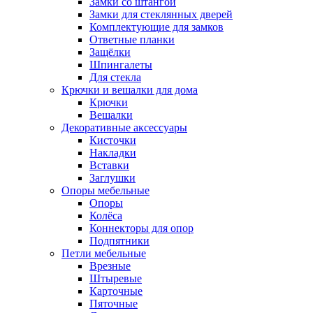
Замки со штангой
Замки для стеклянных дверей
Комплектующие для замков
Ответные планки
Защёлки
Шпингалеты
Для стекла
Крючки и вешалки для дома
Крючки
Вешалки
Декоративные аксессуары
Кисточки
Накладки
Вставки
Заглушки
Опоры мебельные
Опоры
Колёса
Коннекторы для опор
Подпятники
Петли мебельные
Врезные
Штыревые
Карточные
Пяточные