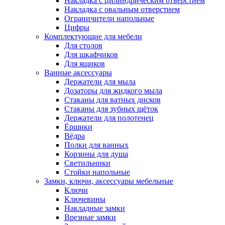
Накладка с цилиндрическим отверстием
Накладка с овальным отверстием
Ограничители напольные
Цифры
Комплектующие для мебели
Для столов
Для шкафчиков
Для ящиков
Ванные аксессуары
Держатели для мыла
Дозаторы для жидкого мыла
Стаканы для ватных дисков
Стаканы для зубных щёток
Держатели для полотенец
Ёршики
Вёдра
Полки для ванных
Корзины для душа
Светильники
Стойки напольные
Замки, ключи, аксессуары мебельные
Ключи
Ключевины
Накладные замки
Врезные замки