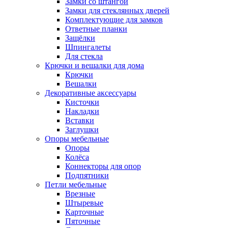
Замки со штангой
Замки для стеклянных дверей
Комплектующие для замков
Ответные планки
Защёлки
Шпингалеты
Для стекла
Крючки и вешалки для дома
Крючки
Вешалки
Декоративные аксессуары
Кисточки
Накладки
Вставки
Заглушки
Опоры мебельные
Опоры
Колёса
Коннекторы для опор
Подпятники
Петли мебельные
Врезные
Штыревые
Карточные
Пяточные