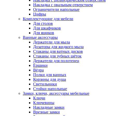
Накладка с цилиндрическим отверстием
Накладка с овальным отверстием
Ограничители напольные
Цифры
Комплектующие для мебели
Для столов
Для шкафчиков
Для ящиков
Ванные аксессуары
Держатели для мыла
Дозаторы для жидкого мыла
Стаканы для ватных дисков
Стаканы для зубных щёток
Держатели для полотенец
Ёршики
Вёдра
Полки для ванных
Корзины для душа
Светильники
Стойки напольные
Замки, ключи, аксессуары мебельные
Ключи
Ключевины
Накладные замки
Врезные замки