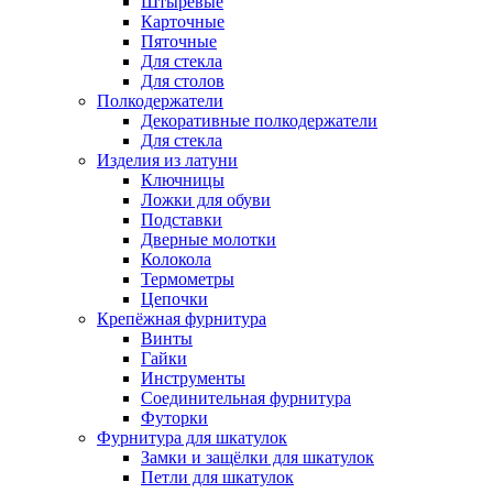
Штыревые
Карточные
Пяточные
Для стекла
Для столов
Полкодержатели
Декоративные полкодержатели
Для стекла
Изделия из латуни
Ключницы
Ложки для обуви
Подставки
Дверные молотки
Колокола
Термометры
Цепочки
Крепёжная фурнитура
Винты
Гайки
Инструменты
Соединительная фурнитура
Футорки
Фурнитура для шкатулок
Замки и защёлки для шкатулок
Петли для шкатулок