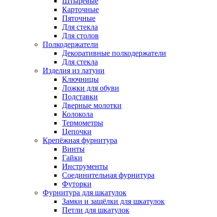
Штыревые
Карточные
Пяточные
Для стекла
Для столов
Полкодержатели
Декоративные полкодержатели
Для стекла
Изделия из латуни
Ключницы
Ложки для обуви
Подставки
Дверные молотки
Колокола
Термометры
Цепочки
Крепёжная фурнитура
Винты
Гайки
Инструменты
Соединительная фурнитура
Футорки
Фурнитура для шкатулок
Замки и защёлки для шкатулок
Петли для шкатулок