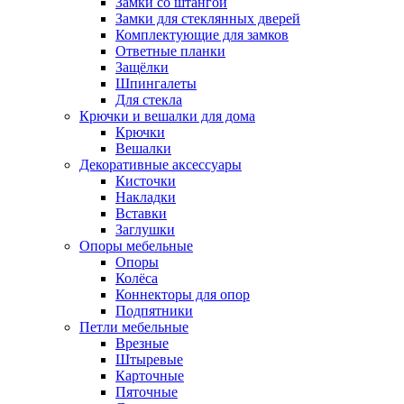
Замки со штангой
Замки для стеклянных дверей
Комплектующие для замков
Ответные планки
Защёлки
Шпингалеты
Для стекла
Крючки и вешалки для дома
Крючки
Вешалки
Декоративные аксессуары
Кисточки
Накладки
Вставки
Заглушки
Опоры мебельные
Опоры
Колёса
Коннекторы для опор
Подпятники
Петли мебельные
Врезные
Штыревые
Карточные
Пяточные