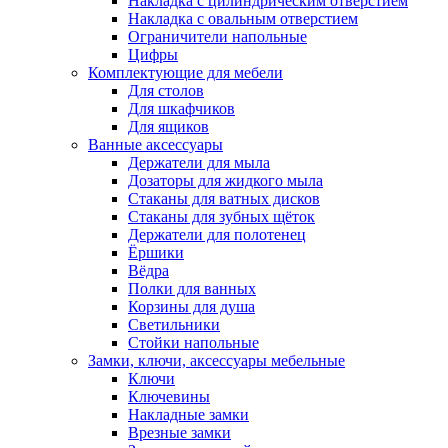
Накладка с цилиндрическим отверстием
Накладка с овальным отверстием
Ограничители напольные
Цифры
Комплектующие для мебели
Для столов
Для шкафчиков
Для ящиков
Ванные аксессуары
Держатели для мыла
Дозаторы для жидкого мыла
Стаканы для ватных дисков
Стаканы для зубных щёток
Держатели для полотенец
Ёршики
Вёдра
Полки для ванных
Корзины для душа
Светильники
Стойки напольные
Замки, ключи, аксессуары мебельные
Ключи
Ключевины
Накладные замки
Врезные замки