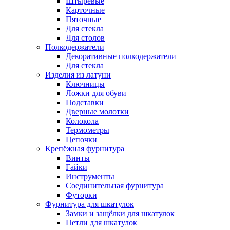
Штыревые
Карточные
Пяточные
Для стекла
Для столов
Полкодержатели
Декоративные полкодержатели
Для стекла
Изделия из латуни
Ключницы
Ложки для обуви
Подставки
Дверные молотки
Колокола
Термометры
Цепочки
Крепёжная фурнитура
Винты
Гайки
Инструменты
Соединительная фурнитура
Футорки
Фурнитура для шкатулок
Замки и защёлки для шкатулок
Петли для шкатулок