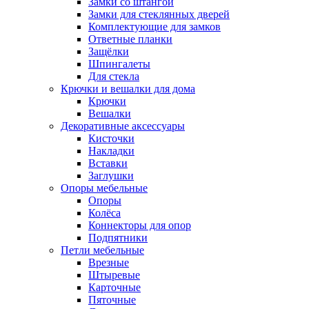
Замки со штангой
Замки для стеклянных дверей
Комплектующие для замков
Ответные планки
Защёлки
Шпингалеты
Для стекла
Крючки и вешалки для дома
Крючки
Вешалки
Декоративные аксессуары
Кисточки
Накладки
Вставки
Заглушки
Опоры мебельные
Опоры
Колёса
Коннекторы для опор
Подпятники
Петли мебельные
Врезные
Штыревые
Карточные
Пяточные