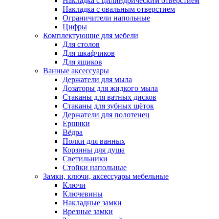
Накладка с цилиндрическим отверстием
Накладка с овальным отверстием
Ограничители напольные
Цифры
Комплектующие для мебели
Для столов
Для шкафчиков
Для ящиков
Ванные аксессуары
Держатели для мыла
Дозаторы для жидкого мыла
Стаканы для ватных дисков
Стаканы для зубных щёток
Держатели для полотенец
Ёршики
Вёдра
Полки для ванных
Корзины для душа
Светильники
Стойки напольные
Замки, ключи, аксессуары мебельные
Ключи
Ключевины
Накладные замки
Врезные замки