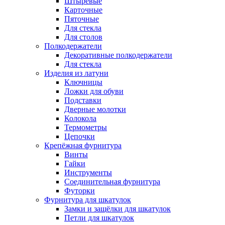
Штыревые
Карточные
Пяточные
Для стекла
Для столов
Полкодержатели
Декоративные полкодержатели
Для стекла
Изделия из латуни
Ключницы
Ложки для обуви
Подставки
Дверные молотки
Колокола
Термометры
Цепочки
Крепёжная фурнитура
Винты
Гайки
Инструменты
Соединительная фурнитура
Футорки
Фурнитура для шкатулок
Замки и защёлки для шкатулок
Петли для шкатулок