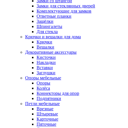
Замки со штангой
Замки для стеклянных дверей
Комплектующие для замков
Ответные планки
Защёлки
Шпингалеты
Для стекла
Крючки и вешалки для дома
Крючки
Вешалки
Декоративные аксессуары
Кисточки
Накладки
Вставки
Заглушки
Опоры мебельные
Опоры
Колёса
Коннекторы для опор
Подпятники
Петли мебельные
Врезные
Штыревые
Карточные
Пяточные