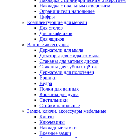
Накладка с цилиндрическим отверстием
Накладка с овальным отверстием
Ограничители напольные
Цифры
Комплектующие для мебели
Для столов
Для шкафчиков
Для ящиков
Ванные аксессуары
Держатели для мыла
Дозаторы для жидкого мыла
Стаканы для ватных дисков
Стаканы для зубных щёток
Держатели для полотенец
Ёршики
Вёдра
Полки для ванных
Корзины для душа
Светильники
Стойки напольные
Замки, ключи, аксессуары мебельные
Ключи
Ключевины
Накладные замки
Врезные замки