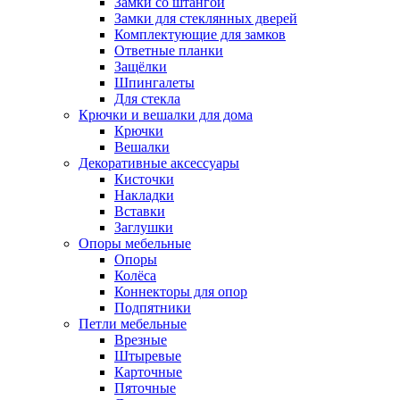
Замки со штангой
Замки для стеклянных дверей
Комплектующие для замков
Ответные планки
Защёлки
Шпингалеты
Для стекла
Крючки и вешалки для дома
Крючки
Вешалки
Декоративные аксессуары
Кисточки
Накладки
Вставки
Заглушки
Опоры мебельные
Опоры
Колёса
Коннекторы для опор
Подпятники
Петли мебельные
Врезные
Штыревые
Карточные
Пяточные