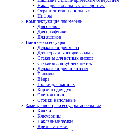
Накладка с цилиндрическим отверстием
Накладка с овальным отверстием
Ограничители напольные
Цифры
Комплектующие для мебели
Для столов
Для шкафчиков
Для ящиков
Ванные аксессуары
Держатели для мыла
Дозаторы для жидкого мыла
Стаканы для ватных дисков
Стаканы для зубных щёток
Держатели для полотенец
Ёршики
Вёдра
Полки для ванных
Корзины для душа
Светильники
Стойки напольные
Замки, ключи, аксессуары мебельные
Ключи
Ключевины
Накладные замки
Врезные замки