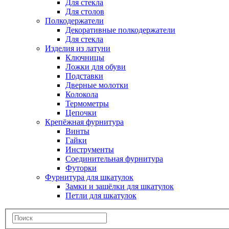
Для стекла
Для столов
Полкодержатели
Декоративные полкодержатели
Для стекла
Изделия из латуни
Ключницы
Ложки для обуви
Подставки
Дверные молотки
Колокола
Термометры
Цепочки
Крепёжная фурнитура
Винты
Гайки
Инструменты
Соединительная фурнитура
Футорки
Фурнитура для шкатулок
Замки и защёлки для шкатулок
Петли для шкатулок