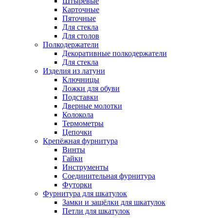
Штыревые
Карточные
Пяточные
Для стекла
Для столов
Полкодержатели
Декоративные полкодержатели
Для стекла
Изделия из латуни
Ключницы
Ложки для обуви
Подставки
Дверные молотки
Колокола
Термометры
Цепочки
Крепёжная фурнитура
Винты
Гайки
Инструменты
Соединительная фурнитура
Футорки
Фурнитура для шкатулок
Замки и защёлки для шкатулок
Петли для шкатулок