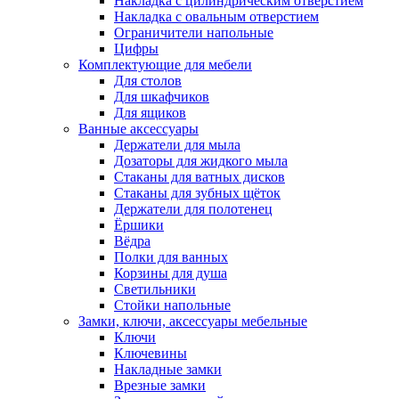
Накладка с цилиндрическим отверстием
Накладка с овальным отверстием
Ограничители напольные
Цифры
Комплектующие для мебели
Для столов
Для шкафчиков
Для ящиков
Ванные аксессуары
Держатели для мыла
Дозаторы для жидкого мыла
Стаканы для ватных дисков
Стаканы для зубных щёток
Держатели для полотенец
Ёршики
Вёдра
Полки для ванных
Корзины для душа
Светильники
Стойки напольные
Замки, ключи, аксессуары мебельные
Ключи
Ключевины
Накладные замки
Врезные замки