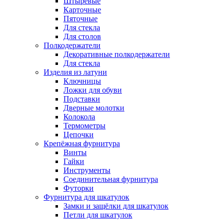
Штыревые
Карточные
Пяточные
Для стекла
Для столов
Полкодержатели
Декоративные полкодержатели
Для стекла
Изделия из латуни
Ключницы
Ложки для обуви
Подставки
Дверные молотки
Колокола
Термометры
Цепочки
Крепёжная фурнитура
Винты
Гайки
Инструменты
Соединительная фурнитура
Футорки
Фурнитура для шкатулок
Замки и защёлки для шкатулок
Петли для шкатулок