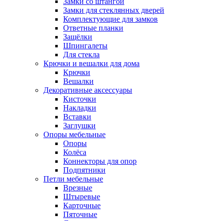
Замки со штангой
Замки для стеклянных дверей
Комплектующие для замков
Ответные планки
Защёлки
Шпингалеты
Для стекла
Крючки и вешалки для дома
Крючки
Вешалки
Декоративные аксессуары
Кисточки
Накладки
Вставки
Заглушки
Опоры мебельные
Опоры
Колёса
Коннекторы для опор
Подпятники
Петли мебельные
Врезные
Штыревые
Карточные
Пяточные