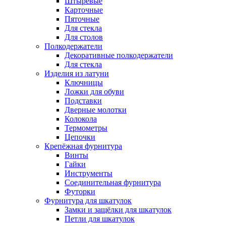
Штыревые
Карточные
Пяточные
Для стекла
Для столов
Полкодержатели
Декоративные полкодержатели
Для стекла
Изделия из латуни
Ключницы
Ложки для обуви
Подставки
Дверные молотки
Колокола
Термометры
Цепочки
Крепёжная фурнитура
Винты
Гайки
Инструменты
Соединительная фурнитура
Футорки
Фурнитура для шкатулок
Замки и защёлки для шкатулок
Петли для шкатулок