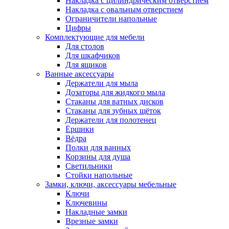
Накладка с цилиндрическим отверстием
Накладка с овальным отверстием
Ограничители напольные
Цифры
Комплектующие для мебели
Для столов
Для шкафчиков
Для ящиков
Ванные аксессуары
Держатели для мыла
Дозаторы для жидкого мыла
Стаканы для ватных дисков
Стаканы для зубных щёток
Держатели для полотенец
Ёршики
Вёдра
Полки для ванных
Корзины для душа
Светильники
Стойки напольные
Замки, ключи, аксессуары мебельные
Ключи
Ключевины
Накладные замки
Врезные замки