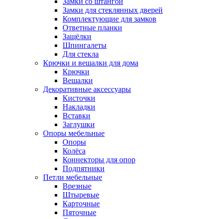
Замки со штангой
Замки для стеклянных дверей
Комплектующие для замков
Ответные планки
Защёлки
Шпингалеты
Для стекла
Крючки и вешалки для дома
Крючки
Вешалки
Декоративные аксессуары
Кисточки
Накладки
Вставки
Заглушки
Опоры мебельные
Опоры
Колёса
Коннекторы для опор
Подпятники
Петли мебельные
Врезные
Штыревые
Карточные
Пяточные