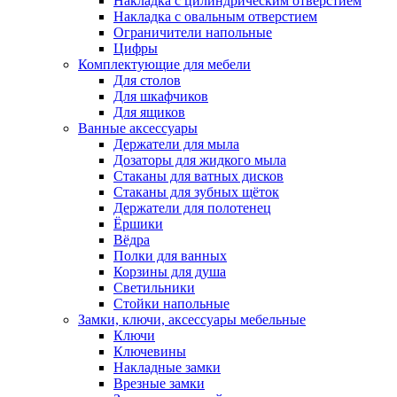
Накладка с цилиндрическим отверстием
Накладка с овальным отверстием
Ограничители напольные
Цифры
Комплектующие для мебели
Для столов
Для шкафчиков
Для ящиков
Ванные аксессуары
Держатели для мыла
Дозаторы для жидкого мыла
Стаканы для ватных дисков
Стаканы для зубных щёток
Держатели для полотенец
Ёршики
Вёдра
Полки для ванных
Корзины для душа
Светильники
Стойки напольные
Замки, ключи, аксессуары мебельные
Ключи
Ключевины
Накладные замки
Врезные замки