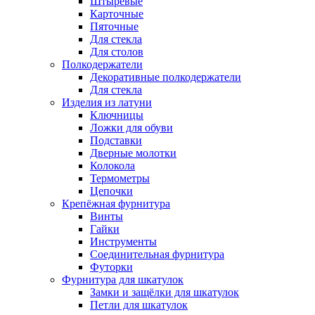
Штыревые
Карточные
Пяточные
Для стекла
Для столов
Полкодержатели
Декоративные полкодержатели
Для стекла
Изделия из латуни
Ключницы
Ложки для обуви
Подставки
Дверные молотки
Колокола
Термометры
Цепочки
Крепёжная фурнитура
Винты
Гайки
Инструменты
Соединительная фурнитура
Футорки
Фурнитура для шкатулок
Замки и защёлки для шкатулок
Петли для шкатулок