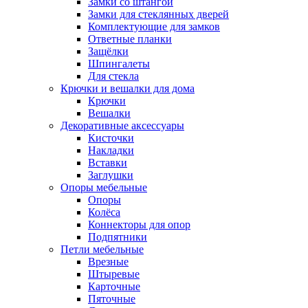
Замки со штангой
Замки для стеклянных дверей
Комплектующие для замков
Ответные планки
Защёлки
Шпингалеты
Для стекла
Крючки и вешалки для дома
Крючки
Вешалки
Декоративные аксессуары
Кисточки
Накладки
Вставки
Заглушки
Опоры мебельные
Опоры
Колёса
Коннекторы для опор
Подпятники
Петли мебельные
Врезные
Штыревые
Карточные
Пяточные