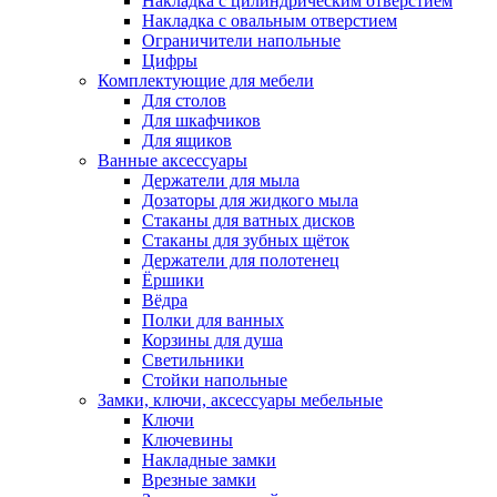
Накладка с цилиндрическим отверстием
Накладка с овальным отверстием
Ограничители напольные
Цифры
Комплектующие для мебели
Для столов
Для шкафчиков
Для ящиков
Ванные аксессуары
Держатели для мыла
Дозаторы для жидкого мыла
Стаканы для ватных дисков
Стаканы для зубных щёток
Держатели для полотенец
Ёршики
Вёдра
Полки для ванных
Корзины для душа
Светильники
Стойки напольные
Замки, ключи, аксессуары мебельные
Ключи
Ключевины
Накладные замки
Врезные замки