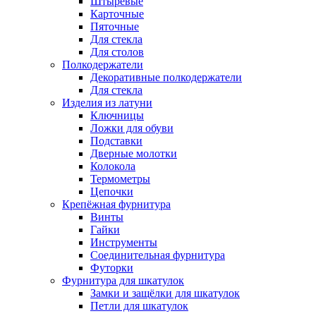
Штыревые
Карточные
Пяточные
Для стекла
Для столов
Полкодержатели
Декоративные полкодержатели
Для стекла
Изделия из латуни
Ключницы
Ложки для обуви
Подставки
Дверные молотки
Колокола
Термометры
Цепочки
Крепёжная фурнитура
Винты
Гайки
Инструменты
Соединительная фурнитура
Футорки
Фурнитура для шкатулок
Замки и защёлки для шкатулок
Петли для шкатулок