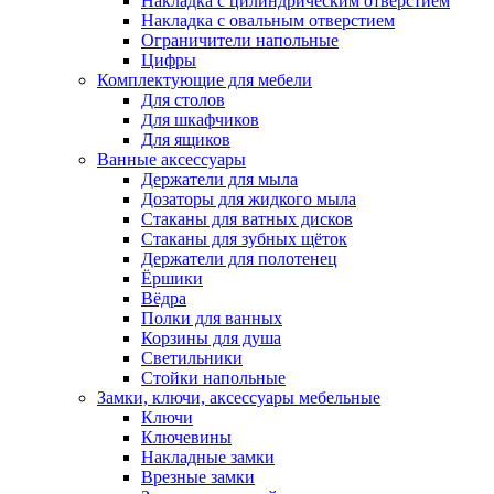
Накладка с цилиндрическим отверстием
Накладка с овальным отверстием
Ограничители напольные
Цифры
Комплектующие для мебели
Для столов
Для шкафчиков
Для ящиков
Ванные аксессуары
Держатели для мыла
Дозаторы для жидкого мыла
Стаканы для ватных дисков
Стаканы для зубных щёток
Держатели для полотенец
Ёршики
Вёдра
Полки для ванных
Корзины для душа
Светильники
Стойки напольные
Замки, ключи, аксессуары мебельные
Ключи
Ключевины
Накладные замки
Врезные замки