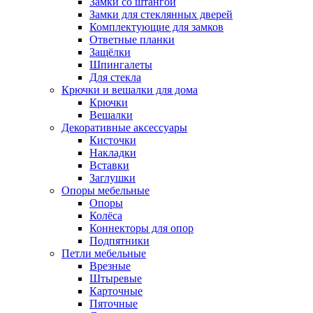
Замки со штангой
Замки для стеклянных дверей
Комплектующие для замков
Ответные планки
Защёлки
Шпингалеты
Для стекла
Крючки и вешалки для дома
Крючки
Вешалки
Декоративные аксессуары
Кисточки
Накладки
Вставки
Заглушки
Опоры мебельные
Опоры
Колёса
Коннекторы для опор
Подпятники
Петли мебельные
Врезные
Штыревые
Карточные
Пяточные