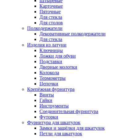
Штыревые
Карточные
Пяточные
Для стекла
Для столов
Полкодержатели
Декоративные полкодержатели
Для стекла
Изделия из латуни
Ключницы
Ложки для обуви
Подставки
Дверные молотки
Колокола
Термометры
Цепочки
Крепёжная фурнитура
Винты
Гайки
Инструменты
Соединительная фурнитура
Футорки
Фурнитура для шкатулок
Замки и защёлки для шкатулок
Петли для шкатулок