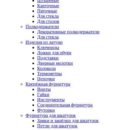
Штыревые
Карточные
Пяточные
Для стекла
Для столов
Полкодержатели
Декоративные полкодержатели
Для стекла
Изделия из латуни
Ключницы
Ложки для обуви
Подставки
Дверные молотки
Колокола
Термометры
Цепочки
Крепёжная фурнитура
Винты
Гайки
Инструменты
Соединительная фурнитура
Футорки
Фурнитура для шкатулок
Замки и защёлки для шкатулок
Петли для шкатулок