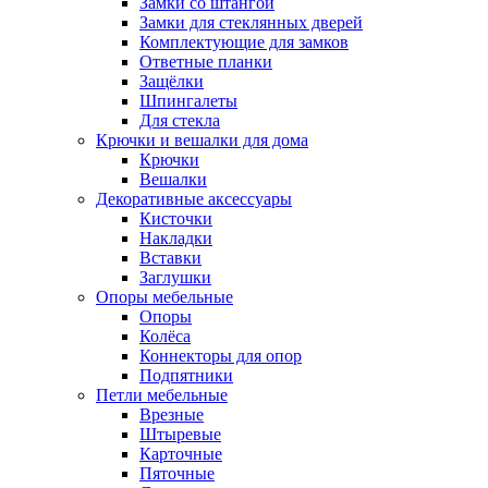
Замки со штангой
Замки для стеклянных дверей
Комплектующие для замков
Ответные планки
Защёлки
Шпингалеты
Для стекла
Крючки и вешалки для дома
Крючки
Вешалки
Декоративные аксессуары
Кисточки
Накладки
Вставки
Заглушки
Опоры мебельные
Опоры
Колёса
Коннекторы для опор
Подпятники
Петли мебельные
Врезные
Штыревые
Карточные
Пяточные