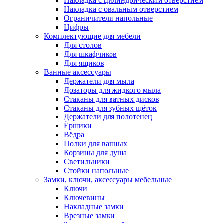
Накладка с цилиндрическим отверстием
Накладка с овальным отверстием
Ограничители напольные
Цифры
Комплектующие для мебели
Для столов
Для шкафчиков
Для ящиков
Ванные аксессуары
Держатели для мыла
Дозаторы для жидкого мыла
Стаканы для ватных дисков
Стаканы для зубных щёток
Держатели для полотенец
Ёршики
Вёдра
Полки для ванных
Корзины для душа
Светильники
Стойки напольные
Замки, ключи, аксессуары мебельные
Ключи
Ключевины
Накладные замки
Врезные замки