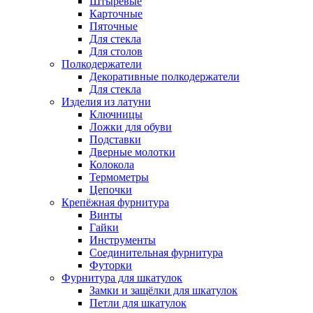
Штыревые
Карточные
Пяточные
Для стекла
Для столов
Полкодержатели
Декоративные полкодержатели
Для стекла
Изделия из латуни
Ключницы
Ложки для обуви
Подставки
Дверные молотки
Колокола
Термометры
Цепочки
Крепёжная фурнитура
Винты
Гайки
Инструменты
Соединительная фурнитура
Футорки
Фурнитура для шкатулок
Замки и защёлки для шкатулок
Петли для шкатулок