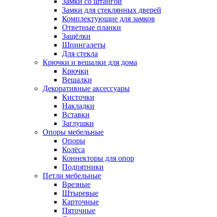
Замки со штангой
Замки для стеклянных дверей
Комплектующие для замков
Ответные планки
Защёлки
Шпингалеты
Для стекла
Крючки и вешалки для дома
Крючки
Вешалки
Декоративные аксессуары
Кисточки
Накладки
Вставки
Заглушки
Опоры мебельные
Опоры
Колёса
Коннекторы для опор
Подпятники
Петли мебельные
Врезные
Штыревые
Карточные
Пяточные