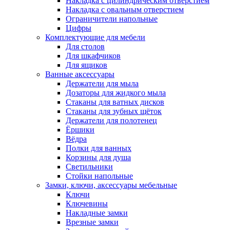
Накладка с цилиндрическим отверстием
Накладка с овальным отверстием
Ограничители напольные
Цифры
Комплектующие для мебели
Для столов
Для шкафчиков
Для ящиков
Ванные аксессуары
Держатели для мыла
Дозаторы для жидкого мыла
Стаканы для ватных дисков
Стаканы для зубных щёток
Держатели для полотенец
Ёршики
Вёдра
Полки для ванных
Корзины для душа
Светильники
Стойки напольные
Замки, ключи, аксессуары мебельные
Ключи
Ключевины
Накладные замки
Врезные замки