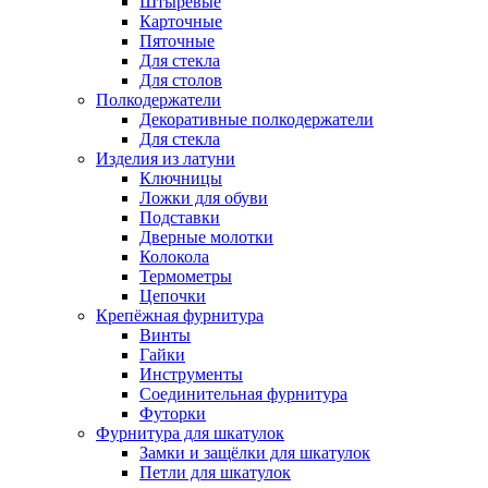
Штыревые
Карточные
Пяточные
Для стекла
Для столов
Полкодержатели
Декоративные полкодержатели
Для стекла
Изделия из латуни
Ключницы
Ложки для обуви
Подставки
Дверные молотки
Колокола
Термометры
Цепочки
Крепёжная фурнитура
Винты
Гайки
Инструменты
Соединительная фурнитура
Футорки
Фурнитура для шкатулок
Замки и защёлки для шкатулок
Петли для шкатулок