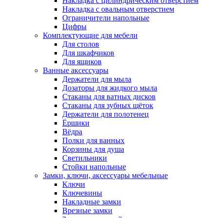
Накладка с цилиндрическим отверстием
Накладка с овальным отверстием
Ограничители напольные
Цифры
Комплектующие для мебели
Для столов
Для шкафчиков
Для ящиков
Ванные аксессуары
Держатели для мыла
Дозаторы для жидкого мыла
Стаканы для ватных дисков
Стаканы для зубных щёток
Держатели для полотенец
Ёршики
Вёдра
Полки для ванных
Корзины для душа
Светильники
Стойки напольные
Замки, ключи, аксессуары мебельные
Ключи
Ключевины
Накладные замки
Врезные замки