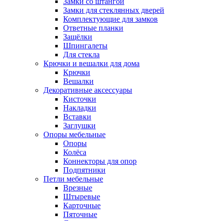
Замки со штангой
Замки для стеклянных дверей
Комплектующие для замков
Ответные планки
Защёлки
Шпингалеты
Для стекла
Крючки и вешалки для дома
Крючки
Вешалки
Декоративные аксессуары
Кисточки
Накладки
Вставки
Заглушки
Опоры мебельные
Опоры
Колёса
Коннекторы для опор
Подпятники
Петли мебельные
Врезные
Штыревые
Карточные
Пяточные