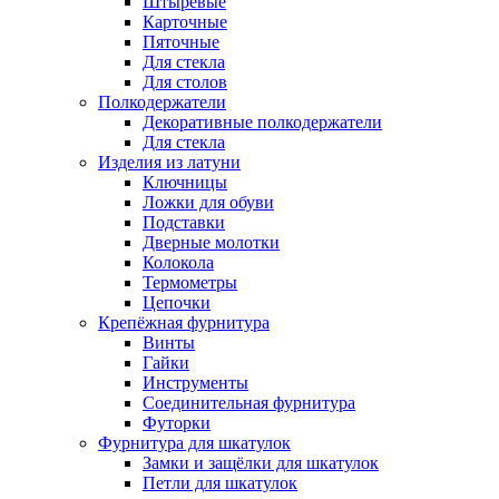
Штыревые
Карточные
Пяточные
Для стекла
Для столов
Полкодержатели
Декоративные полкодержатели
Для стекла
Изделия из латуни
Ключницы
Ложки для обуви
Подставки
Дверные молотки
Колокола
Термометры
Цепочки
Крепёжная фурнитура
Винты
Гайки
Инструменты
Соединительная фурнитура
Футорки
Фурнитура для шкатулок
Замки и защёлки для шкатулок
Петли для шкатулок