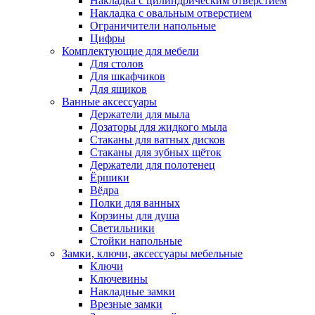
Накладка с цилиндрическим отверстием
Накладка с овальным отверстием
Ограничители напольные
Цифры
Комплектующие для мебели
Для столов
Для шкафчиков
Для ящиков
Ванные аксессуары
Держатели для мыла
Дозаторы для жидкого мыла
Стаканы для ватных дисков
Стаканы для зубных щёток
Держатели для полотенец
Ёршики
Вёдра
Полки для ванных
Корзины для душа
Светильники
Стойки напольные
Замки, ключи, аксессуары мебельные
Ключи
Ключевины
Накладные замки
Врезные замки