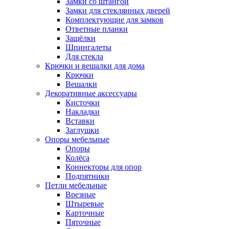
Замки со штангой
Замки для стеклянных дверей
Комплектующие для замков
Ответные планки
Защёлки
Шпингалеты
Для стекла
Крючки и вешалки для дома
Крючки
Вешалки
Декоративные аксессуары
Кисточки
Накладки
Вставки
Заглушки
Опоры мебельные
Опоры
Колёса
Коннекторы для опор
Подпятники
Петли мебельные
Врезные
Штыревые
Карточные
Пяточные