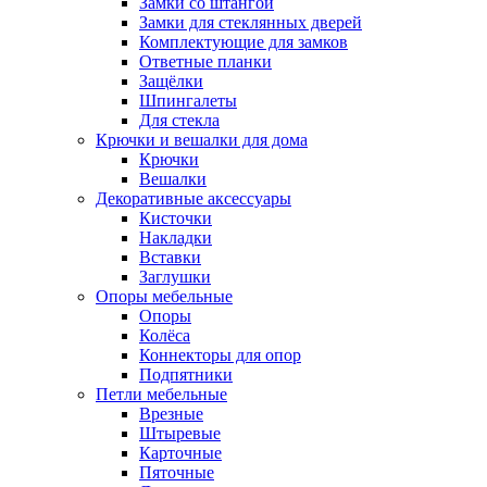
Замки со штангой
Замки для стеклянных дверей
Комплектующие для замков
Ответные планки
Защёлки
Шпингалеты
Для стекла
Крючки и вешалки для дома
Крючки
Вешалки
Декоративные аксессуары
Кисточки
Накладки
Вставки
Заглушки
Опоры мебельные
Опоры
Колёса
Коннекторы для опор
Подпятники
Петли мебельные
Врезные
Штыревые
Карточные
Пяточные