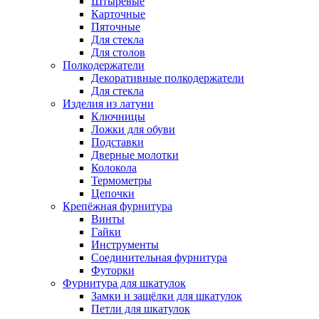
Штыревые
Карточные
Пяточные
Для стекла
Для столов
Полкодержатели
Декоративные полкодержатели
Для стекла
Изделия из латуни
Ключницы
Ложки для обуви
Подставки
Дверные молотки
Колокола
Термометры
Цепочки
Крепёжная фурнитура
Винты
Гайки
Инструменты
Соединительная фурнитура
Футорки
Фурнитура для шкатулок
Замки и защёлки для шкатулок
Петли для шкатулок