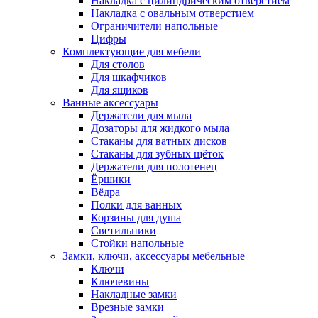
Накладка с цилиндрическим отверстием
Накладка с овальным отверстием
Ограничители напольные
Цифры
Комплектующие для мебели
Для столов
Для шкафчиков
Для ящиков
Ванные аксессуары
Держатели для мыла
Дозаторы для жидкого мыла
Стаканы для ватных дисков
Стаканы для зубных щёток
Держатели для полотенец
Ёршики
Вёдра
Полки для ванных
Корзины для душа
Светильники
Стойки напольные
Замки, ключи, аксессуары мебельные
Ключи
Ключевины
Накладные замки
Врезные замки