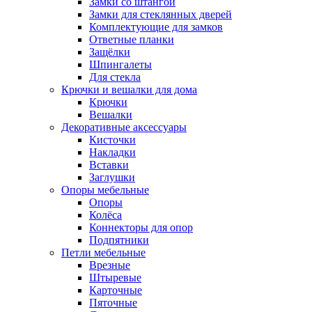
Замки со штангой
Замки для стеклянных дверей
Комплектующие для замков
Ответные планки
Защёлки
Шпингалеты
Для стекла
Крючки и вешалки для дома
Крючки
Вешалки
Декоративные аксессуары
Кисточки
Накладки
Вставки
Заглушки
Опоры мебельные
Опоры
Колёса
Коннекторы для опор
Подпятники
Петли мебельные
Врезные
Штыревые
Карточные
Пяточные