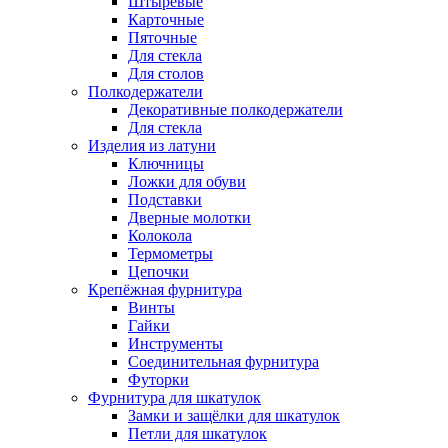
Штыревые
Карточные
Пяточные
Для стекла
Для столов
Полкодержатели
Декоративные полкодержатели
Для стекла
Изделия из латуни
Ключницы
Ложки для обуви
Подставки
Дверные молотки
Колокола
Термометры
Цепочки
Крепёжная фурнитура
Винты
Гайки
Инструменты
Соединительная фурнитура
Футорки
Фурнитура для шкатулок
Замки и защёлки для шкатулок
Петли для шкатулок