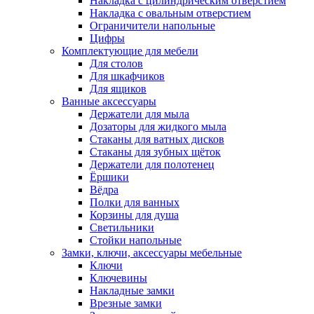
Накладка с цилиндрическим отверстием
Накладка с овальным отверстием
Ограничители напольные
Цифры
Комплектующие для мебели
Для столов
Для шкафчиков
Для ящиков
Ванные аксессуары
Держатели для мыла
Дозаторы для жидкого мыла
Стаканы для ватных дисков
Стаканы для зубных щёток
Держатели для полотенец
Ёршики
Вёдра
Полки для ванных
Корзины для душа
Светильники
Стойки напольные
Замки, ключи, аксессуары мебельные
Ключи
Ключевины
Накладные замки
Врезные замки