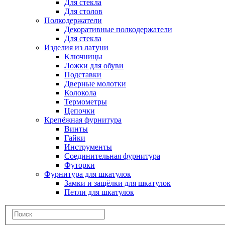
Для стекла
Для столов
Полкодержатели
Декоративные полкодержатели
Для стекла
Изделия из латуни
Ключницы
Ложки для обуви
Подставки
Дверные молотки
Колокола
Термометры
Цепочки
Крепёжная фурнитура
Винты
Гайки
Инструменты
Соединительная фурнитура
Футорки
Фурнитура для шкатулок
Замки и защёлки для шкатулок
Петли для шкатулок