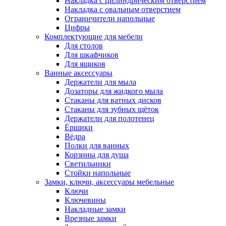
Накладка с цилиндрическим отверстием
Накладка с овальным отверстием
Ограничители напольные
Цифры
Комплектующие для мебели
Для столов
Для шкафчиков
Для ящиков
Ванные аксессуары
Держатели для мыла
Дозаторы для жидкого мыла
Стаканы для ватных дисков
Стаканы для зубных щёток
Держатели для полотенец
Ёршики
Вёдра
Полки для ванных
Корзины для душа
Светильники
Стойки напольные
Замки, ключи, аксессуары мебельные
Ключи
Ключевины
Накладные замки
Врезные замки