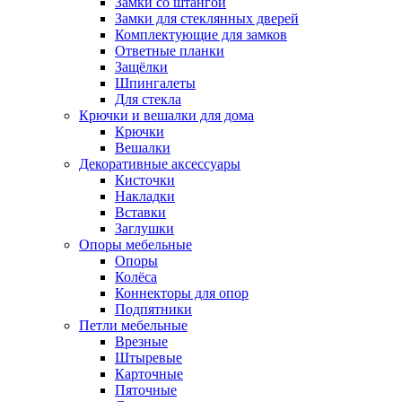
Замки со штангой
Замки для стеклянных дверей
Комплектующие для замков
Ответные планки
Защёлки
Шпингалеты
Для стекла
Крючки и вешалки для дома
Крючки
Вешалки
Декоративные аксессуары
Кисточки
Накладки
Вставки
Заглушки
Опоры мебельные
Опоры
Колёса
Коннекторы для опор
Подпятники
Петли мебельные
Врезные
Штыревые
Карточные
Пяточные