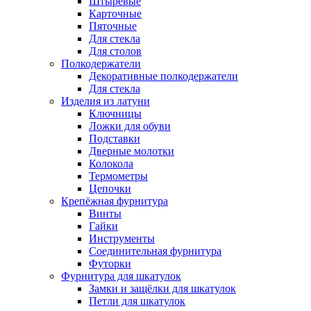
Штыревые
Карточные
Пяточные
Для стекла
Для столов
Полкодержатели
Декоративные полкодержатели
Для стекла
Изделия из латуни
Ключницы
Ложки для обуви
Подставки
Дверные молотки
Колокола
Термометры
Цепочки
Крепёжная фурнитура
Винты
Гайки
Инструменты
Соединительная фурнитура
Футорки
Фурнитура для шкатулок
Замки и защёлки для шкатулок
Петли для шкатулок