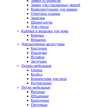
Замки со штангой
Замки для стеклянных дверей
Комплектующие для замков
Ответные планки
Защёлки
Шпингалеты
Для стекла
Крючки и вешалки для дома
Крючки
Вешалки
Декоративные аксессуары
Кисточки
Накладки
Вставки
Заглушки
Опоры мебельные
Опоры
Колёса
Коннекторы для опор
Подпятники
Петли мебельные
Врезные
Штыревые
Карточные
Пяточные