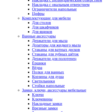
Накладка с цилиндрическим отверстием
Накладка с овальным отверстием
Ограничители напольные
Цифры
Комплектующие для мебели
Для столов
Для шкафчиков
Для ящиков
Ванные аксессуары
Держатели для мыла
Дозаторы для жидкого мыла
Стаканы для ватных дисков
Стаканы для зубных щёток
Держатели для полотенец
Ёршики
Вёдра
Полки для ванных
Корзины для душа
Светильники
Стойки напольные
Замки, ключи, аксессуары мебельные
Ключи
Ключевины
Накладные замки
Врезные замки