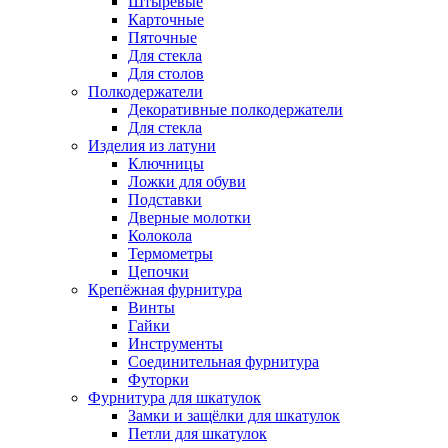
Штыревые
Карточные
Пяточные
Для стекла
Для столов
Полкодержатели
Декоративные полкодержатели
Для стекла
Изделия из латуни
Ключницы
Ложки для обуви
Подставки
Дверные молотки
Колокола
Термометры
Цепочки
Крепёжная фурнитура
Винты
Гайки
Инструменты
Соединительная фурнитура
Футорки
Фурнитура для шкатулок
Замки и защёлки для шкатулок
Петли для шкатулок