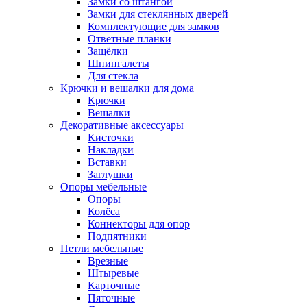
Замки со штангой
Замки для стеклянных дверей
Комплектующие для замков
Ответные планки
Защёлки
Шпингалеты
Для стекла
Крючки и вешалки для дома
Крючки
Вешалки
Декоративные аксессуары
Кисточки
Накладки
Вставки
Заглушки
Опоры мебельные
Опоры
Колёса
Коннекторы для опор
Подпятники
Петли мебельные
Врезные
Штыревые
Карточные
Пяточные