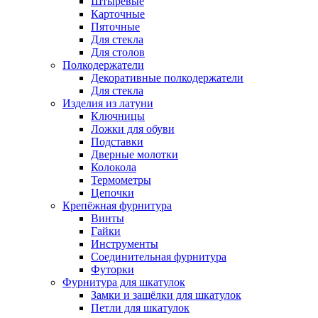
Штыревые
Карточные
Пяточные
Для стекла
Для столов
Полкодержатели
Декоративные полкодержатели
Для стекла
Изделия из латуни
Ключницы
Ложки для обуви
Подставки
Дверные молотки
Колокола
Термометры
Цепочки
Крепёжная фурнитура
Винты
Гайки
Инструменты
Соединительная фурнитура
Футорки
Фурнитура для шкатулок
Замки и защёлки для шкатулок
Петли для шкатулок