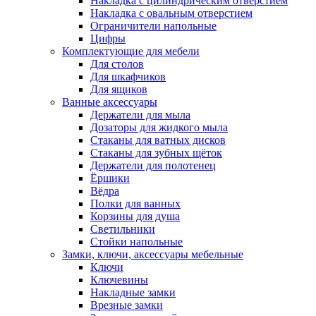
Накладка с цилиндрическим отверстием
Накладка с овальным отверстием
Ограничители напольные
Цифры
Комплектующие для мебели
Для столов
Для шкафчиков
Для ящиков
Ванные аксессуары
Держатели для мыла
Дозаторы для жидкого мыла
Стаканы для ватных дисков
Стаканы для зубных щёток
Держатели для полотенец
Ёршики
Вёдра
Полки для ванных
Корзины для душа
Светильники
Стойки напольные
Замки, ключи, аксессуары мебельные
Ключи
Ключевины
Накладные замки
Врезные замки