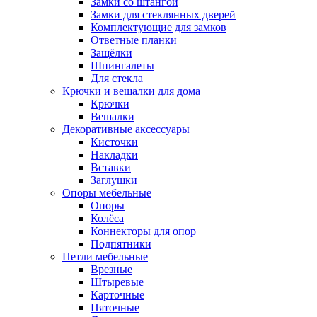
Замки со штангой
Замки для стеклянных дверей
Комплектующие для замков
Ответные планки
Защёлки
Шпингалеты
Для стекла
Крючки и вешалки для дома
Крючки
Вешалки
Декоративные аксессуары
Кисточки
Накладки
Вставки
Заглушки
Опоры мебельные
Опоры
Колёса
Коннекторы для опор
Подпятники
Петли мебельные
Врезные
Штыревые
Карточные
Пяточные