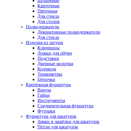
Штыревые
Карточные
Пяточные
Для стекла
Для столов
Полкодержатели
Декоративные полкодержатели
Для стекла
Изделия из латуни
Ключницы
Ложки для обуви
Подставки
Дверные молотки
Колокола
Термометры
Цепочки
Крепёжная фурнитура
Винты
Гайки
Инструменты
Соединительная фурнитура
Футорки
Фурнитура для шкатулок
Замки и защёлки для шкатулок
Петли для шкатулок