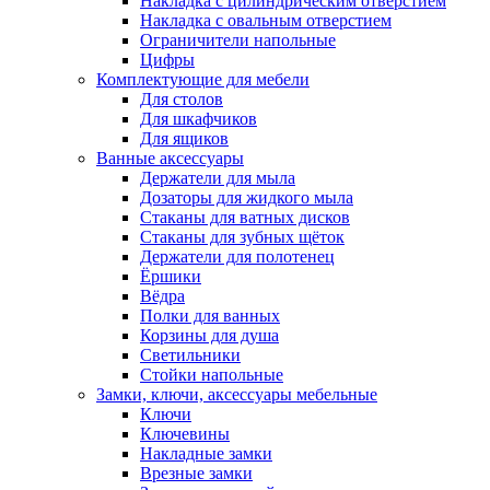
Накладка с цилиндрическим отверстием
Накладка с овальным отверстием
Ограничители напольные
Цифры
Комплектующие для мебели
Для столов
Для шкафчиков
Для ящиков
Ванные аксессуары
Держатели для мыла
Дозаторы для жидкого мыла
Стаканы для ватных дисков
Стаканы для зубных щёток
Держатели для полотенец
Ёршики
Вёдра
Полки для ванных
Корзины для душа
Светильники
Стойки напольные
Замки, ключи, аксессуары мебельные
Ключи
Ключевины
Накладные замки
Врезные замки