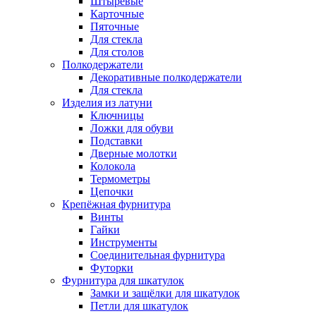
Штыревые
Карточные
Пяточные
Для стекла
Для столов
Полкодержатели
Декоративные полкодержатели
Для стекла
Изделия из латуни
Ключницы
Ложки для обуви
Подставки
Дверные молотки
Колокола
Термометры
Цепочки
Крепёжная фурнитура
Винты
Гайки
Инструменты
Соединительная фурнитура
Футорки
Фурнитура для шкатулок
Замки и защёлки для шкатулок
Петли для шкатулок