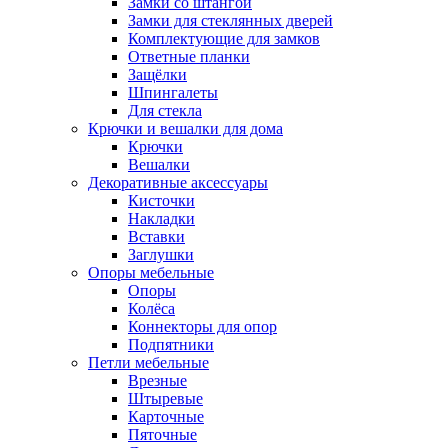
Замки со штангой
Замки для стеклянных дверей
Комплектующие для замков
Ответные планки
Защёлки
Шпингалеты
Для стекла
Крючки и вешалки для дома
Крючки
Вешалки
Декоративные аксессуары
Кисточки
Накладки
Вставки
Заглушки
Опоры мебельные
Опоры
Колёса
Коннекторы для опор
Подпятники
Петли мебельные
Врезные
Штыревые
Карточные
Пяточные