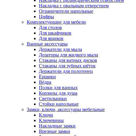
Накладка с цилиндрическим отверстием
Накладка с овальным отверстием
Ограничители напольные
Цифры
Комплектующие для мебели
Для столов
Для шкафчиков
Для ящиков
Ванные аксессуары
Держатели для мыла
Дозаторы для жидкого мыла
Стаканы для ватных дисков
Стаканы для зубных щёток
Держатели для полотенец
Ёршики
Вёдра
Полки для ванных
Корзины для душа
Светильники
Стойки напольные
Замки, ключи, аксессуары мебельные
Ключи
Ключевины
Накладные замки
Врезные замки