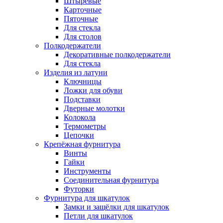
Штыревые
Карточные
Пяточные
Для стекла
Для столов
Полкодержатели
Декоративные полкодержатели
Для стекла
Изделия из латуни
Ключницы
Ложки для обуви
Подставки
Дверные молотки
Колокола
Термометры
Цепочки
Крепёжная фурнитура
Винты
Гайки
Инструменты
Соединительная фурнитура
Футорки
Фурнитура для шкатулок
Замки и защёлки для шкатулок
Петли для шкатулок