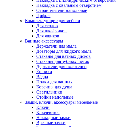
Накладка с цилиндрическим отверстием
Накладка с овальным отверстием
Ограничители напольные
Цифры
Комплектующие для мебели
Для столов
Для шкафчиков
Для ящиков
Ванные аксессуары
Держатели для мыла
Дозаторы для жидкого мыла
Стаканы для ватных дисков
Стаканы для зубных щёток
Держатели для полотенец
Ёршики
Вёдра
Полки для ванных
Корзины для душа
Светильники
Стойки напольные
Замки, ключи, аксессуары мебельные
Ключи
Ключевины
Накладные замки
Врезные замки