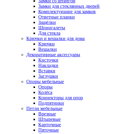
Замки со штангой
Замки для стеклянных дверей
Комплектующие для замков
Ответные планки
Защёлки
Шпингалеты
Для стекла
Крючки и вешалки для дома
Крючки
Вешалки
Декоративные аксессуары
Кисточки
Накладки
Вставки
Заглушки
Опоры мебельные
Опоры
Колёса
Коннекторы для опор
Подпятники
Петли мебельные
Врезные
Штыревые
Карточные
Пяточные